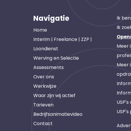
Navigatie
Ik ben
Ik zoe
Home
Open
Interim | Freelance | ZZP |
Meer 
Loondienst
profes
Werving en Selectie
Meer 
Assessments
opdra
Over ons
Inform
Werkwijze
Infor
Waar zijn wij actief
USP's
Tarieven
USP's 
Bedrijfsanimatievideo
Contact
Adver