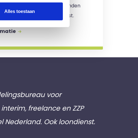
. Er zijn
geen kosten
verbonden
Alles toestaan
jving en je zit nergens aan vast.
rmatie
elingsbureau voor
interim, freelance en ZZP
el Nederland. Ook loondienst.