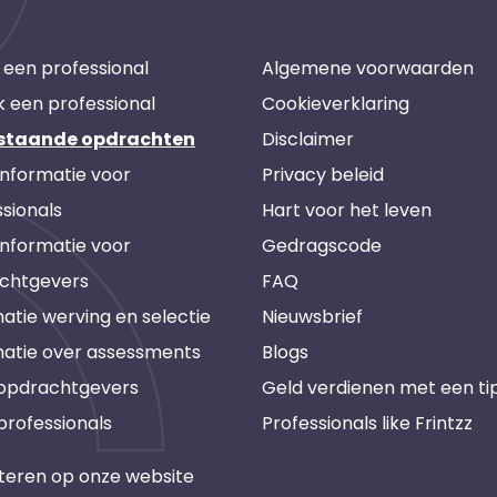
 een professional
Algemene voorwaarden
k een professional
Cookieverklaring
staande opdrachten
Disclaimer
informatie voor
Privacy beleid
sionals
Hart voor het leven
informatie voor
Gedragscode
chtgevers
FAQ
atie werving en selectie
Nieuwsbrief
matie over assessments
Blogs
 opdrachtgevers
Geld verdienen met een ti
professionals
Professionals like Frintzz
teren op onze website