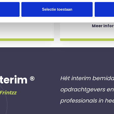
aakt als een
werkdagen)
Selectie toestaan
 slag gaat.
aan inschri
Meer info
terim ®
Hét interim bemidd
opdrachtgevers en 
Frintzz
professionals in he