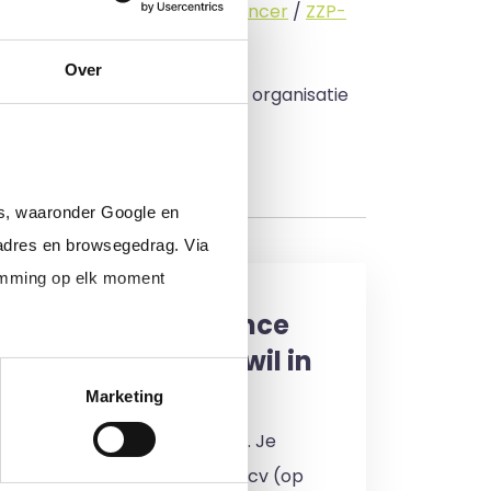
standige (
interimmer
/
freelancer
/
ZZP-
Over
 budget zo veel mogelijk in uw organisatie
rs, waaronder Google en
adres en browsegedrag. Via
temming op elk moment
een interim, freelance
professional (of ik wil in
enst)
Marketing
 je in door jouw cv te uploaden. Je
en 24 uur een reactie op jouw cv (op