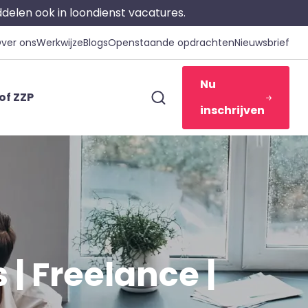
iddelen ook in loondienst vacatures.
ver ons
Werkwijze
Blogs
Openstaande opdrachten
Nieuwsbrief
Nu
of ZZP
inschrijven
| Freelance |