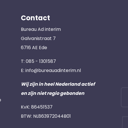
Contact
Bureau Ad interim
Galvanistraat 7
6716 AE Ede
T:
085 - 1301587
E:
info@bureauadinterim.nl
Wij zijn in heel Nederland actief
en zijn niet regio gebonden
p
KvK: 86451537
BTW: NL863972044B01