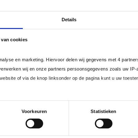
ls er een Overeenkomst van Opdracht tussen u en de zelf
professional bij u in loondienst gaat.
Details
ger dan het landelijke gemiddelde van ruim 20%
, zodat uw
 van cookies
rofessionals in loondienst uit uw regio.
analyse en marketing. Hiervoor delen wij gegevens met 4 partne
erwerken wij en onze partners persoonsgegevens zoals uw IP-
 website of via de knop linksonder op de pagina kunt u uw toes
im, freelance
Ik ben 
nal (of iemand
of ZZP 
edige lijst met partners en doeleinden.
loondi
Voorkeuren
Statistieken
 juiste kandidaten
Je schrijft
n.
No match? No pay!
krijgt binn