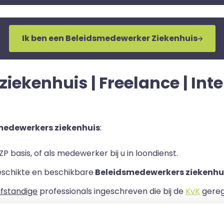
Ik ben een Beleidsmedewerker Ziekenhuis
ekenhuis | Freelance | Inter
medewerkers ziekenhuis
:
P basis, of als medewerker bij u in loondienst.
eschikte en beschikbare
Beleidsmedewerkers ziekenhui
lfstandige
professionals ingeschreven die bij de
KvK
geregi
rband bij uw organisatie.