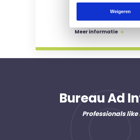
Kosten worden alleen gem
Weigeren
professional voor u aan de
Meer informatie
Bureau Ad In
Professionals like