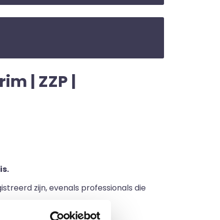
im | ZZP |
s.
streerd zijn, evenals professionals die