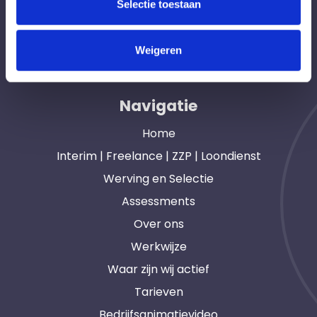
Selectie toestaan
Hét interim bemiddelingsbureau voor
opdrachtgevers en interim, freelance en ZZP
Weigeren
professionals in heel Nederland. Ook loondienst.
Navigatie
Home
Interim | Freelance | ZZP | Loondienst
Werving en Selectie
Assessments
Over ons
Werkwijze
Waar zijn wij actief
Tarieven
Bedrijfsanimatievideo