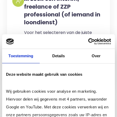
freelance of ZZP
professional (of iemand in
loondienst)
Voor het selecteren van de juiste
kandidaten berekenen wij geen kosten.
No match? No pay!
Kosten worden
Toestemming
Details
Over
alleen gemaakt als een professional
voor u aan de slag gaat.
Deze website maakt gebruik van cookies
Meer informatie
Wij gebruiken cookies voor analyse en marketing.
Hiervoor delen wij gegevens met 4 partners, waaronder
Ik ben een interim,
Google en YouTube. Met deze cookies verwerken wij en
freelance of ZZP
onze partners persoonsgegevens zoals uw IP-adres en