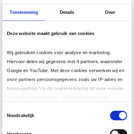
en tevens kun je trainingen volgen in deze richting.
Toestemming
Details
Over
Welke taken en
werkzaamheden voeren
Deze website maakt gebruik van cookies
bestuursadviseurs uit?
Wij gebruiken cookies voor analyse en marketing.
Als bestuursadviseur krijg je te maken met diverse
Hiervoor delen wij gegevens met 4 partners, waaronder
taken en werkzaamheden die je moet uitvoeren.
Google en YouTube. Met deze cookies verwerken wij en
Dit verschilt overige sterk per organisatie, maar
onze partners persoonsgegevens zoals uw IP-adres en
voor zowel een vaste als interim
browsegedrag. Via de cookieverklaring op onze website
bestuursadviseur, freelance bestuursadviseur en
of via de knop linksonder op de pagina kunt u uw
zzp bestuursadviseur gelden de volgende
toestemming op elk moment intrekken of wijzigen.
Toestemmingsselectie
verantwoordelijkheden:
Noodzakelijk
Klik op 'Details' voor de volledige lijst met partners en
Adviseren bij complexe,
politiek-gevoelige
doeleinden.
Voorkeuren