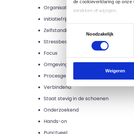
de cookieverklaring op onze
Organisatiegevoel
intrekken of wijzigen.
Initiatiefrijk
Toestemmingsselectie
Klik op 'Details' voor de voll
Zelfstandig
Noodzakelijk
Stressbestendig
Focus
Omgevingsbewust
Weigeren
Procesgericht
Verbindend
Staat stevig in de schoenen
Onderzoekend
Hands-on
Punctueel