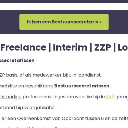
Ik ben een Bestuurssecretaris
Freelance | Interim | ZZP | 
ssecretarissen
:
P basis, of als medewerker bij u in loondienst.
eschikte en beschikbare
Bestuurssecretarissen.
lfstandige
professionals ingeschreven die bij de
KvK
geregi
rband bij uw organisatie.
ls er een Overeenkomst van Opdracht tussen u en de zelf