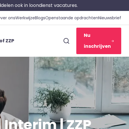
iddelen ook in loondienst vacatures.
ver ons
Werkwijze
Blogs
Openstaande opdrachten
Nieuwsbrief
Nu
of ZZP
inschrijven
 Interim | ZZP