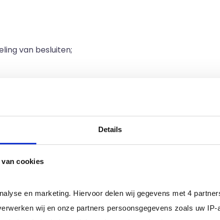
ing van besluiten;
nrichting en professionalisering;
re stukken voor interne vergaderingen;
de Ondernemingsraad en de Cliëntenraad;
Details
 processen en begeleiden bij samenwerkingen, reglementen,
ance eisen die gesteld worden aan de Bestuurder en de 
 van cookies
ne en externe ontwikkelingen, zoals in wet- en regelgevin
analyse en marketing. Hiervoor delen wij gegevens met 4 partne
en Bestuurssecretaris
erwerken wij en onze partners persoonsgegevens zoals uw IP-