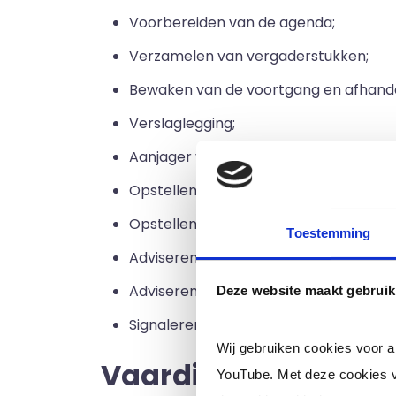
Voorbereiden van de agenda;
Verzamelen van vergaderstukken;
Bewaken van de voortgang en afhandel
Verslaglegging;
Aanjager van beleidsrealisatie, procesi
Opstellen van beleidsnotities of ande
Opstellen van adviesaanvragen voor 
Toestemming
Adviseren over bestuurlijk juridische
Adviseren over en bewaken van govern
Deze website maakt gebruik
Signaleren van en adviseren over inter
Wij gebruiken cookies voor 
Vaardigheden van e
YouTube. Met deze cookies v