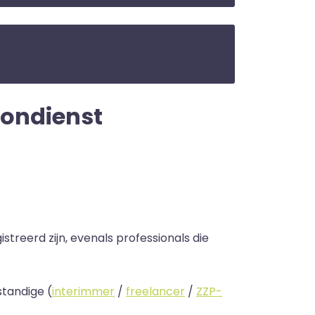
Loondienst
streerd zijn, evenals professionals die
standige (
interimmer
/
freelancer
/
ZZP-