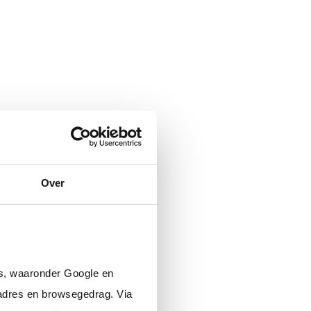
Over
 statuten, notariële zaken;
Raad van Toezicht;
g.
rs, waaronder Google en
adres en browsegedrag. Via