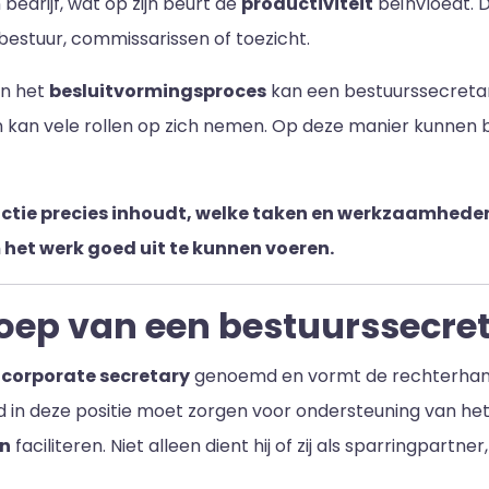
edrijf, wat op zijn beurt de
productiviteit
beïnvloedt. 
estuur, commissarissen of toezicht.
in het
besluitvormingsproces
kan een bestuurssecretaris
 kan vele rollen op zich nemen. Op deze manier kunnen b
functie precies inhoudt, welke taken en werkzaamhede
 het werk goed uit te kunnen voeren.
oep van een bestuurssecreta
n
corporate secretary
genoemd en vormt de rechterhand
nd in deze positie moet zorgen voor ondersteuning van h
an
faciliteren. Niet alleen dient hij of zij als sparringpartner,