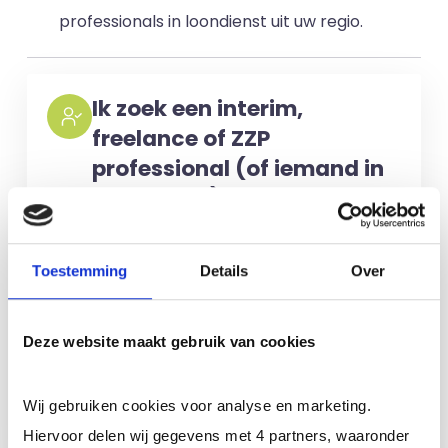
professionals in loondienst uit uw regio.
Ik zoek een interim,
freelance of ZZP
professional (of iemand in
loondienst)
Voor het selecteren van de juiste
kandidaten berekenen wij geen kosten.
Toestemming
Details
Over
No match? No pay!
Kosten worden
alleen gemaakt als een professional
Deze website maakt gebruik van cookies
voor u aan de slag gaat.
Wij gebruiken cookies voor analyse en marketing.
Meer informatie
Hiervoor delen wij gegevens met 4 partners, waaronder