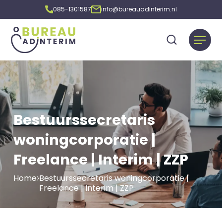
085-1301587
info@bureauadinterim.nl
Bestuurssecretaris
woningcorporatie |
Freelance | Interim | ZZP
Home
Bestuurssecretaris woningcorporatie |
Freelance | Interim | ZZP