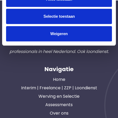
Bureau Ad Interim ®
Selectie toestaan
Professionals like
Frintzz
Weigeren
Hét interim bemiddelingsbureau voor
opdrachtgevers en interim, freelance en ZZP
professionals in heel Nederland. Ook loondienst.
Navigatie
Home
Interim | Freelance | ZZP | Loondienst
Werving en Selectie
Assessments
Over ons