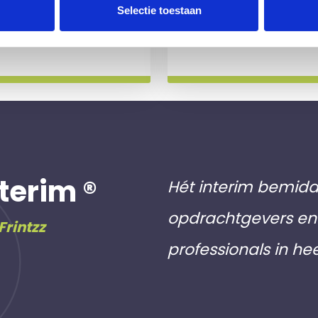
 slag gaat.
aan inschri
Selectie toestaan
Meer info
terim ®
Hét interim bemidd
opdrachtgevers en 
Frintzz
professionals in he