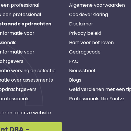
 een professional
Algemene voorwaarden
k een professional
Cookieverklaring
staande opdrachten
Disclaimer
informatie voor
Privacy beleid
sionals
Hart voor het leven
informatie voor
Gedragscode
chtgevers
FAQ
atie werving en selectie
Nieuwsbrief
matie over assessments
Blogs
 opdrachtgevers
Geld verdienen met een ti
professionals
Professionals like Frintzz
teren op onze website
et DBA -