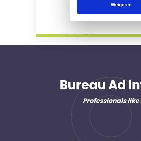
professional voor u aan de
Weigeren
Meer informatie
Bureau Ad In
Professionals like