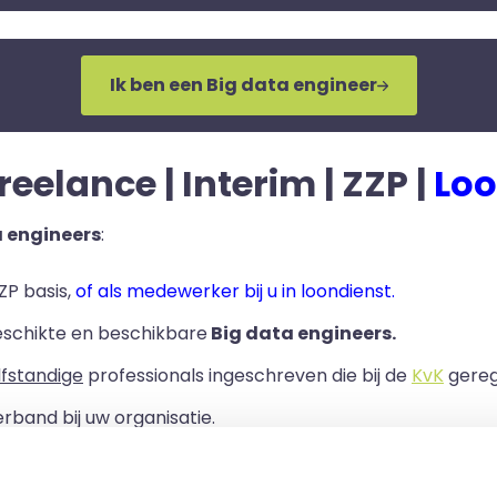
Ik ben een Big data engineer
reelance | Interim | ZZP |
Loo
a engineers
:
ZP basis,
of als medewerker bij u in loondienst.
eschikte en beschikbare
Big data engineers.
lfstandige
professionals ingeschreven die bij de
KvK
geregi
rband bij uw organisatie.
ls er een Overeenkomst van Opdracht tussen u en de zelf