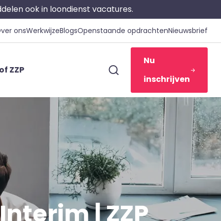
iddelen ook in loondienst vacatures.
ver ons
Werkwijze
Blogs
Openstaande opdrachten
Nieuwsbrief
Nu
of ZZP
inschrijven
Interim | ZZP