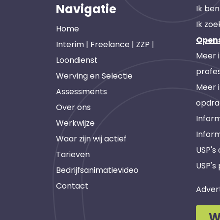
Navigatie
Ik ben
Ik zoe
Home
Open
Interim | Freelance | ZZP |
Meer 
Loondienst
profes
Werving en Selectie
Meer 
Assessments
opdra
Over ons
Inform
Werkwijze
Infor
Waar zijn wij actief
USP's
Tarieven
USP's 
Bedrijfsanimatievideo
Contact
Adver
W