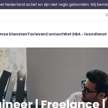
 heel Nederland actief en zijn niet regio gebonden. Wij bem
O
nze Diensten
Tarieven
Contact
Wet DBA - loondienst 
ineer | Freelance | 