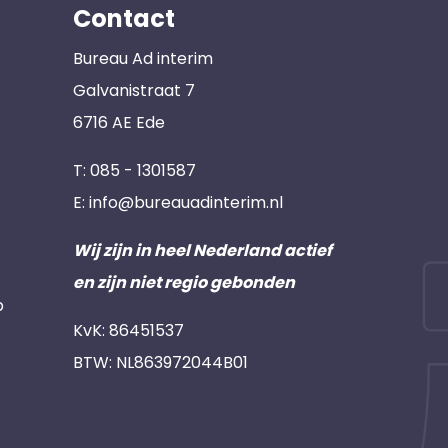
Contact
Bureau Ad interim
Galvanistraat 7
6716 AE Ede
T:
085 - 1301587
E:
info@bureauadinterim.nl
Wij zijn in heel Nederland actief
en zijn niet regio gebonden
p
KvK: 86451537
BTW: NL863972044B01