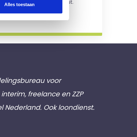
jving en je zit nergens aan vast.
Alles toestaan
rmatie
elingsbureau voor
interim, freelance en ZZP
el Nederland. Ook loondienst.