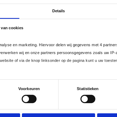
professional bij u in loondienst gaat.
ger dan het landelijke gemiddelde van ruim 20%
, zodat uw
Details
 van cookies
rofessionals in loondienst uit uw regio.
analyse en marketing. Hiervoor delen wij gegevens met 4 partne
erwerken wij en onze partners persoonsgegevens zoals uw IP-
 website of via de knop linksonder op de pagina kunt u uw toes
im, freelance
Ik ben 
nal (of iemand
of ZZP 
loondi
edige lijst met partners en doeleinden.
Voorkeuren
Statistieken
 juiste kandidaten
Je schrijft
n.
No match? No pay!
krijgt binn
aakt als een
werkdagen)