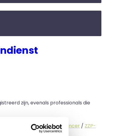
ndienst
streerd zijn, evenals professionals die
standige (
interimmer
/
freelancer
/
ZZP-