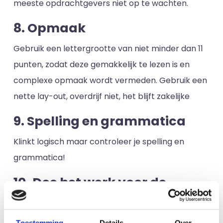
meeste opdrachtgevers niet op te wachten.
8. Opmaak
Gebruik een lettergrootte van niet minder dan 11
punten, zodat deze gemakkelijk te lezen is en
complexe opmaak wordt vermeden. Gebruik een
nette lay-out, overdrijf niet, het blijft zakelijke
9. Spelling en grammatica
Klinkt logisch maar controleer je spelling en
grammatica!
10. Doe het werk voor de
opdrachtgever
Vermijd lange paragrafen of tekstblokken omdat
Toestemming
Details
Over