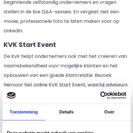
beginnende zelfstandig ondernemers en vragen
stellen in de live Q&A-sessies. En vergeet niet een
mooie, professionele foto te laten maken voor op
LinkedIn.
KVK Start Event
De KvK helpt ondernemers ook met het creëren van
naamsbekendheid voor mogelijke klanten en het
opbouwen van een goede klantrelatie. Bezoek
hiervoor het online KVK Start Event, waarbij adviseurs
en ondernemers je meer vertellen over het vinden
van klanten. Zo kom je te weten hoe je zakelijke
Toestemming
Details
Over
klanten bereikt, een marketingplan opstelt en je
online zichtbaarheid vergroot. Er is ook een live chat
voor vragen. Het event is beschikbaar voor alle
Deze website maakt gebruik van cookies