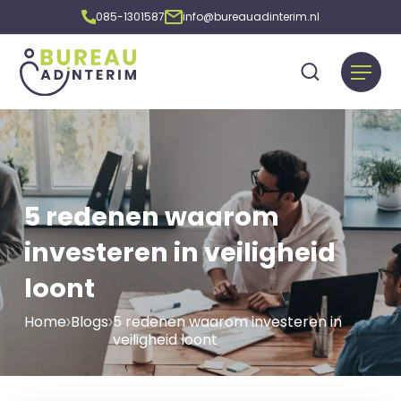
085-1301587
info@bureauadinterim.nl
5 redenen waarom
investeren in veiligheid
loont
Home
Blogs
5 redenen waarom investeren in
veiligheid loont