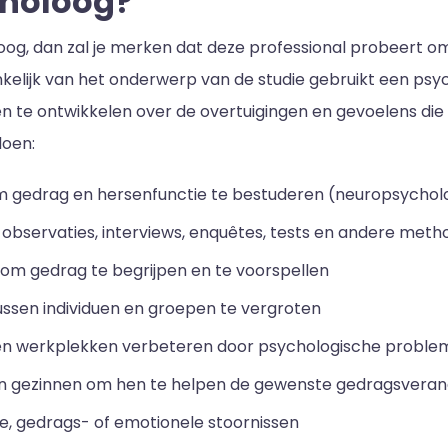
choloog?
loog, dan zal je merken dat deze professional probeert 
ankelijk van het onderwerp van de studie gebruikt een psy
te ontwikkelen over de overtuigingen en gevoelens die v
doen:
om gedrag en hersenfunctie te bestuderen (neuropsychol
 observaties, interviews, enquêtes, tests en andere met
 om gedrag te begrijpen en te voorspellen
ussen individuen en groepen te vergroten
en werkplekken verbeteren door psychologische proble
 en gezinnen om hen te helpen de gewenste gedragsvera
le, gedrags- of emotionele stoornissen