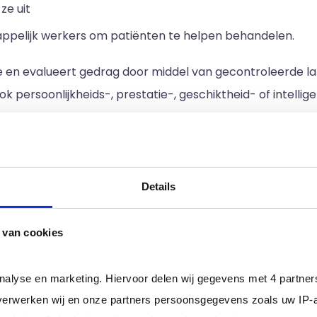
ze uit
pelijk werkers om patiënten te helpen behandelen.
e en evalueert gedrag door middel van gecontroleerde 
k persoonlijkheids-, prestatie-, geschiktheid- of intelli
aties tussen gebeurtenissen en gebruikt deze informatie
nten.
ijkheden. Het zijn meestal onderzoekende individuen, wat
Details
nieuwsgierig, methodisch, rationeel, analytisch en logisch. Z
rgzaam, behulpzaam, empathisch, tactvol en vriendelijk zij
 van cookies
e / zzp psychologen, zoals klinisch psychologen,
GZ-psyc
analyse en marketing. Hiervoor delen wij gegevens met 4 partne
een psycholoog
erwerken wij en onze partners persoonsgegevens zoals uw IP-