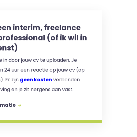
een interim, freelance
professional (of ik wil in
enst)
 je in door jouw cv te uploaden. Je
en 24 uur een reactie op jouw cv (op
. Er zijn
geen kosten
verbonden
jving en je zit nergens aan vast.
rmatie