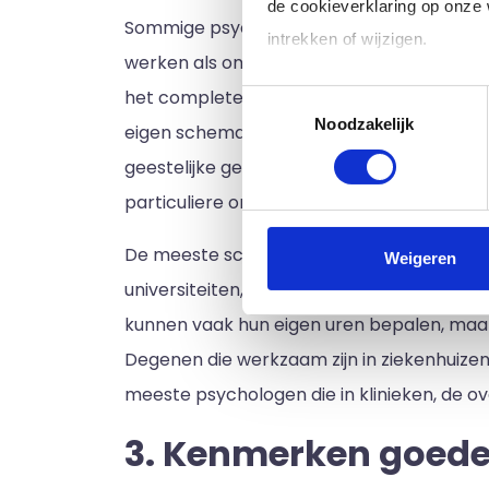
de cookieverklaring op onze
Sommige psychologen werken alleen, doen 
intrekken of wijzigen.
werken als onderdeel van een zorgteam e
het complete welzijn te bevorderen. Veel 
Toestemmingsselectie
Klik op 'Details' voor de voll
Noodzakelijk
eigen schema's opstellen. Andere typische
geestelijke gezondheidscentra. De meeste
particuliere onderzoeksorganisaties.
De meeste schoolpsychologen werken op ope
Weigeren
universiteiten, ziekenhuizen en klinieken
kunnen vaak hun eigen uren bepalen, maar e
Degenen die werkzaam zijn in ziekenhuize
meeste psychologen die in klinieken, de ov
3. Kenmerken goed