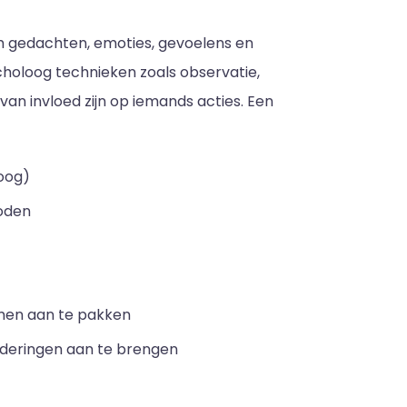
om gedachten, emoties, gevoelens en
choloog technieken zoals observatie,
an invloed zijn op iemands acties. Een
oog)
hoden
men aan te pakken
nderingen aan te brengen