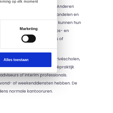
temming op elk moment
e begeleiding van patiënten. Anderen
n anderen om ziekten te behandelen en
k hebben hun eigen kantoor en kunnen hun
Marketing
evalidatiecentra, gemeenschaps- en
iteiten, overheidsinstanties of
universiteit. Ze werken in privéscholen,
Alles toestaan
jken. Psychologen in de privépraktijk
dviseurs of interim professionals.
k avond- of weekenddiensten hebben. De
ijdens normale kantooruren.