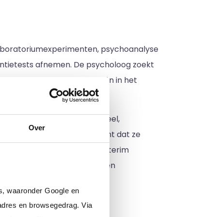
laboratoriumexperimenten, psychoanalyse
gentietests afnemen. De psycholoog zoekt
 bij het testen van theorieën in het
 betekent dat ze intellectueel,
Over
e zijn ook sociaal, wat betekent dat ze
n. Ben jij op zoek naar een interim
hologen
, basispsychologen en
rs, waaronder Google en
adres en browsegedrag. Via