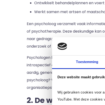
Ontwikkelt behandelplannen en voert 
Werkt samen met artsen of maatschap
Een psycholoog verzamelt vaak informati
of psychotherapie. Deze deskundige kan oo
naar gedragspatronen of oorzaak-gevolgrel
onderzoek of bij het behandelen van patië
Psychologen hebben verschillende persoonl
Toestemming
introspectief en nieuwsgierig zijn. Ze zijn 
aardig, genereus, coöperatief, geduldig, zo
Deze website maakt gebruik
psycholoog? Wij leveren interim / freelanc
organisatiepsychologen.
Wij gebruiken cookies voor 
2. De werkplek van 
YouTube. Met deze cookies v