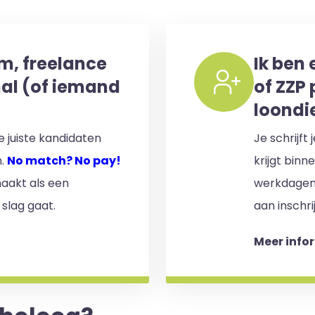
im, freelance
Ik ben 
nal (of iemand
of ZZP 
loondi
 juiste kandidaten
Je schrijft
n.
No match? No pay!
krijgt binn
aakt als een
werkdagen)
 slag gaat.
aan inschri
Meer info