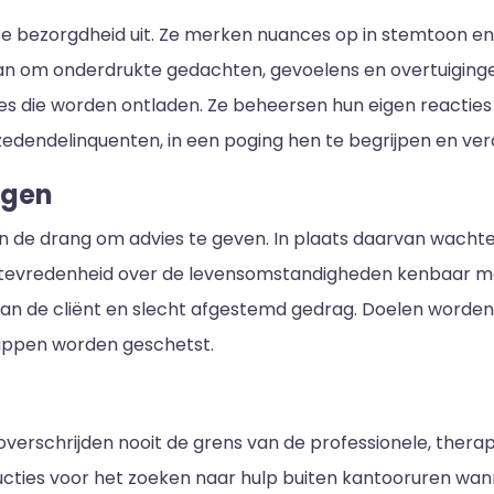
 bezorgdheid uit. Ze merken nuances op in stemtoon en 
 aan om onderdrukte gedachten, gevoelens en overtuigin
es die worden ontladen. Ze beheersen hun eigen reacties
 zedendelinquenten, in een poging hen te begrijpen en v
ogen
 de drang om advies te geven. In plaats daarvan wachten 
tevredenheid over de levensomstandigheden kenbaar ma
 van de cliënt en slecht afgestemd gedrag. Doelen word
appen worden geschetst.
verschrijden nooit de grens van de professionele, thera
tructies voor het zoeken naar hulp buiten kantooruren wa