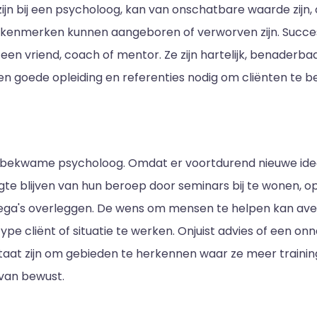
n bij een psycholoog, kan van onschatbare waarde zijn, of
ke kenmerken kunnen aangeboren of verworven zijn. Succe
in een vriend, coach of mentor. Ze zijn hartelijk, benader
 goede opleiding en referenties nodig om cliënten te b
n bekwame psycholoog. Omdat er voortdurend nieuwe id
e blijven van hun beroep door seminars bij te wonen, 
ega's overleggen. De wens om mensen te helpen kan ave
pe cliënt of situatie te werken. Onjuist advies of een o
taat zijn om gebieden te herkennen waar ze meer trainin
 van bewust.