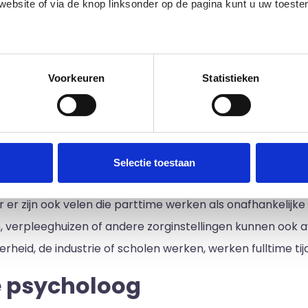
 website of via de knop linksonder op de pagina kunt u uw toes
mogelijk onafhankelijk onderzoek of doen aan individuel
n werken samen met artsen, maatschappelijk werkers e
klinische en adviserende psychologen in de privépraktij
edige lijst met partners en doeleinden.
Voorkeuren
Statistieken
 werkplekken zijn onder meer klinieken, ziekenhuizen, r
 onderzoekspsychologen werken in hogescholen en univers
nbare scholen, variërend in niveau van basisschool tot 
Selectie toestaan
, gemeenschapsbehandelingscentra en onafhankelijke prakti
r zijn ook velen die parttime werken als onafhankelijke a
n, verpleeghuizen of andere zorginstellingen kunnen oo
erheid, de industrie of scholen werken, werken fulltime t
e psycholoog