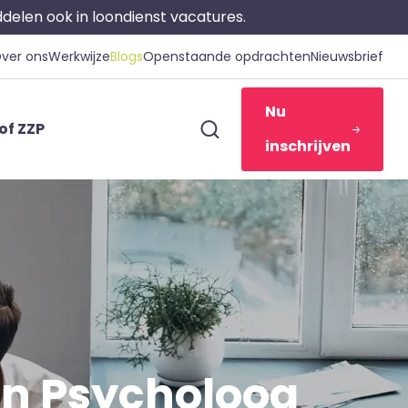
iddelen ook in loondienst vacatures.
ver ons
Werkwijze
Blogs
Openstaande opdrachten
Nieuwsbrief
Nu
of ZZP
inschrijven
n Psycholoog