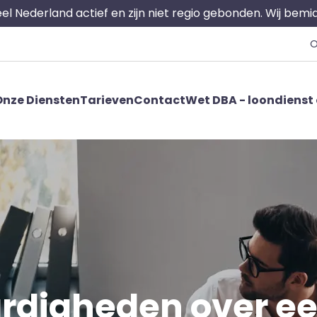
 heel Nederland actief en zijn niet regio gebonden. Wij bem
O
nze Diensten
Tarieven
Contact
Wet DBA - loondienst 
rdigheden over ee