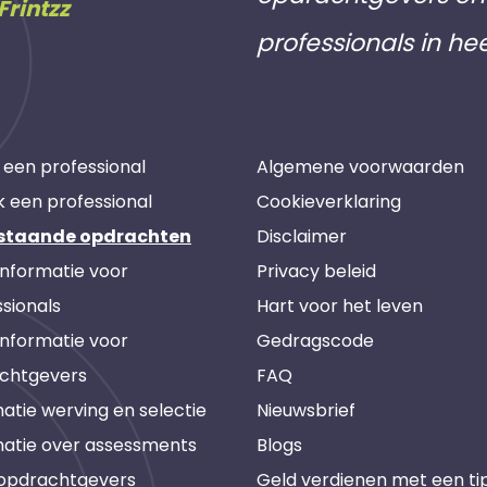
Frintzz
professionals in he
 een professional
Algemene voorwaarden
k een professional
Cookieverklaring
staande opdrachten
Disclaimer
informatie voor
Privacy beleid
sionals
Hart voor het leven
informatie voor
Gedragscode
chtgevers
FAQ
atie werving en selectie
Nieuwsbrief
matie over assessments
Blogs
 opdrachtgevers
Geld verdienen met een ti