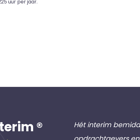
25 uur per jaar.
terim ®
Hét interim bemidd
opdrachtgevers en 