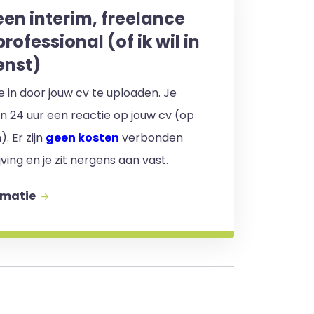
een interim, freelance
professional (of ik wil in
enst)
 je in door jouw cv te uploaden. Je
en 24 uur een reactie op jouw cv (op
. Er zijn
geen kosten
verbonden
jving en je zit nergens aan vast.
rmatie