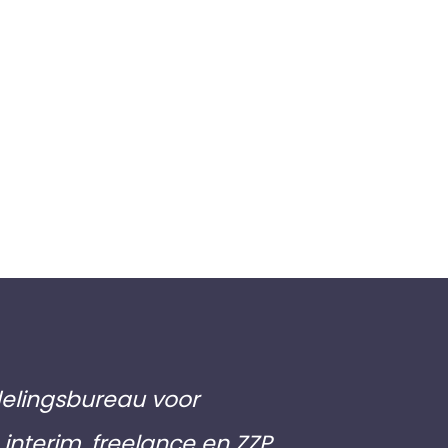
elingsbureau voor
interim, freelance en ZZP