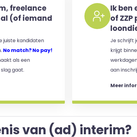
im, freelance
Ik ben 
nal (of iemand
of ZZP 
loondi
 juiste kandidaten
Je schrijft
n.
No match? No pay!
krijgt binn
aakt als een
werkdagen)
 slag gaat.
aan inschri
Meer info
nis van (ad) interim?