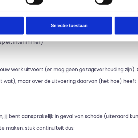
fstandig ondernemer?
Selectie toestaan
de Belastingdienst. Hiervoor hanteren ze een aantal crite
zp'er, interimmer)
 je jouw werk uitvoert (er mag geen gezagsverhouding zij
t wat), maar over de uitvoering daarvan (het hoe) heeft
aan, jij bent aansprakelijk in geval van schade (uiteraard ku
 te maken, stuk continuïteit dus;