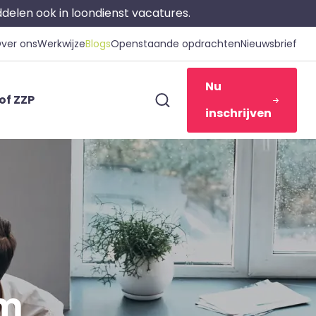
iddelen ook in loondienst vacatures.
ver ons
Werkwijze
Blogs
Openstaande opdrachten
Nieuwsbrief
Nu
of ZZP
inschrijven
im