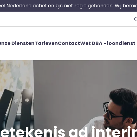
 heel Nederland actief en zijn niet regio gebonden. Wij bem
O
nze Diensten
Tarieven
Contact
Wet DBA - loondienst 
etekenis ad inter