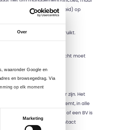
ak gaat het om managementfuncties, maar
ng (bijvoorbeeld bij de overheid) op
Over
vaak de term freelancer gebruikt.
rachtgevers.
lijk werk met de handen verricht moet
rs, waaronder Google en
adres en browsegedrag. Via
temming op elk moment
e geeft aan jouw ondernemer zijn. Het
er, zzp'er of freelancer noemt, in alle
uze tussen een eenmanszaak of een BV is
Marketing
 beste met jouw accountant contact