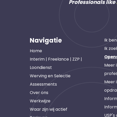
Professionals like
Navigatie
Ik ben
Ik zoe
Home
Open
Interim | Freelance | ZZP |
Meer 
Loondienst
profes
Werving en Selectie
Meer 
Assessments
opdra
Over ons
Inform
Werkwijze
Infor
Waar zijn wij actief
USP's