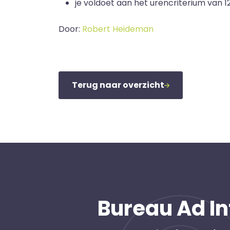
je voldoet aan het urencriterium van 12
Door:
Robert Heideman
Terug naar overzicht
Bureau Ad In