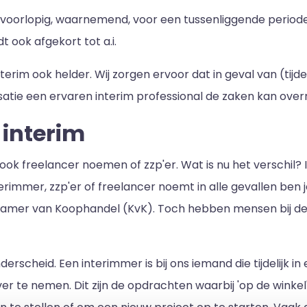
 voorlopig, waarnemend, voor een tussenliggende periode of
dt ook afgekort tot a.i.
erim ook helder. Wij zorgen ervoor dat in geval van (tijde
atie een ervaren interim professional de zaken kan ove
 interim
ook freelancer noemen of zzp'er. Wat is nu het verschil? Is
nterimmer, zzp'er of freelancer noemt in alle gevallen ben
e Kamer van Koophandel (KvK). Toch hebben mensen bij
erscheid. Een interimmer is bij ons iemand die tijdelijk in
over te nemen. Dit zijn de opdrachten waarbij 'op de win