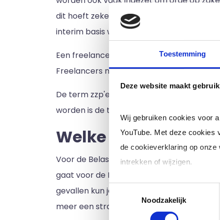
worden ook vaak ingezet om orde op zaken
dit hoeft zeker niet altijd het geval te z
interim basis worden ingezet.
Toestemming
Een freelancer levert diensten. In de jou
Freelancers nemen vaak meerdere opdrach
Deze website maakt gebruik
De term zzp'er wordt vaak in de bouw gebr
worden is de term zzp'er het meest voor d
Wij gebruiken cookies voor 
Welke rechtsvorm?
YouTube. Met deze cookies v
de cookieverklaring op onze
Voor de Belastingdienst, Kamer van Koopha
intrekken of wijzigen.
gaat voor de Belastingdienst en de Kamer 
Toestemmingsselectie
gevallen kun je een eenmanszaak inschrij
Klik op 'Details' voor de voll
Noodzakelijk
meer een strategische. Daar gaat dit artik