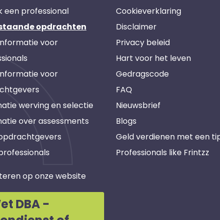
k een professional
Cookieverklaring
staande opdrachten
Disclaimer
informatie voor
Privacy beleid
sionals
Hart voor het leven
informatie voor
Gedragscode
chtgevers
FAQ
atie werving en selectie
Nieuwsbrief
matie over assessments
Blogs
 opdrachtgevers
Geld verdienen met een ti
professionals
Professionals like Frintzz
teren op onze website
et DBA -