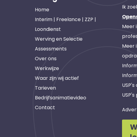
Ik zoe
Home
Open
Interim | Freelance | ZZP |
Meer 
Loondienst
profes
Werving en Selectie
Meer 
Assessments
opdra
Over ons
Inform
Werkwijze
Infor
Waar zijn wij actief
USP's
Tarieven
USP's 
Bedrijfsanimatievideo
Contact
Adver
W