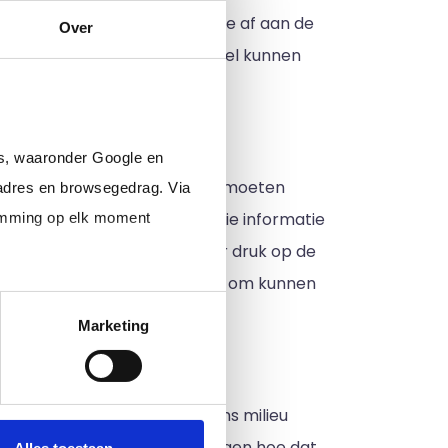
eregeld. Uiteraard meet hij die af aan de
Over
. De auditor moet zich dus snel kunnen
rs, waaronder Google en
weet hoe bepaalde processen moeten
adres en browsegedrag. Via
t exact hoe het werkt, want die informatie
temming op elk moment
de afspraken gehanteerd als er druk op de
met tegengas (of tegenwerking) om kunnen
Marketing
we op een nette manier met ons milieu
ok hier kunnen we ons afvragen hoe dat