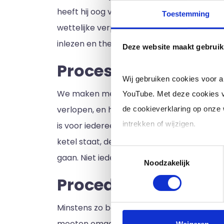
heeft hij oog voor hoe arbeidsomstandighed
Toestemming
wettelijke verplichtingen én aan de verei
inlezen en theorie en terminologie eigen 
Deze website maakt gebruik
Processen
Wij gebruiken cookies voor 
We maken met z’n allen afspraken hoe we
YouTube. Met deze cookies v
verlopen, en hoe vastlegging gebeurd. Duid
de cookieverklaring op onze
intrekken of wijzigen.
is voor iedereen na te lezen. De vraag is 
ketel staat, de klant bediend moet worden
Toestemmingsselectie
Klik op 'Details' voor de voll
gaan. Niet iedereen is even blij met zijn ko
Noodzakelijk
Procedures
Minstens zo belangrijk zijn de procedures
moeten omgaan en hoe we er voor kunnen 