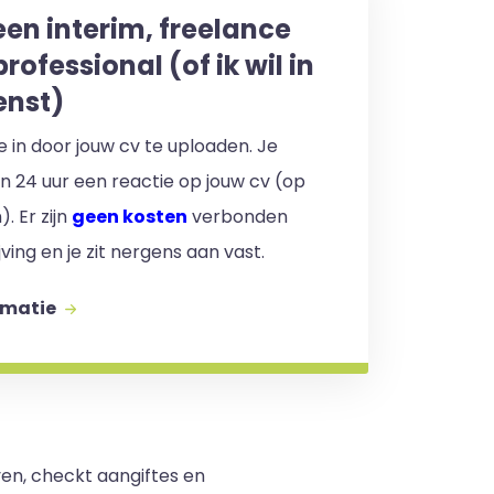
een interim, freelance
professional (of ik wil in
enst)
 je in door jouw cv te uploaden. Je
en 24 uur een reactie op jouw cv (op
. Er zijn
geen kosten
verbonden
jving en je zit nergens aan vast.
rmatie
ven, checkt aangiftes en