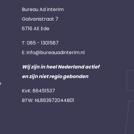
Bureau Ad interim
Galvanistraat 7
6716 AE Ede
T:
085 - 1301587
E:
info@bureauadinterim.nl
Wij zijn in heel Nederland actief
en zijn niet regio gebonden
p
KvK: 86451537
BTW: NL863972044B01