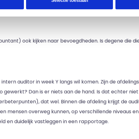
Selectie toestaan
t en de klant haast heeft. Of als de resultaten tegen val
ountant) ook kijken naar bevoegdheden. Is degene die di
de intern auditor in week Y langs wil komen. Zijn de afdeli
o gewerkt? Dan is er niets aan de hand. Is dat echter niet
erbeterpunten), dat wel. Binnen die afdeling krijgt de aud
en mensen overweg kunnen, op verschillende niveaus en s
ld en duidelijk vastleggen in een rapportage.