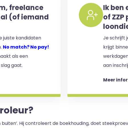
im, freelance
Ik ben 
nal (of iemand
of ZZP 
loondi
 juiste kandidaten
Je schrijft
n.
No match? No pay!
krijgt binn
aakt als een
werkdagen)
 slag gaat.
aan inschri
Meer info
troleur?
n buiten’. Hij controleert de boekhouding, doet steekproe