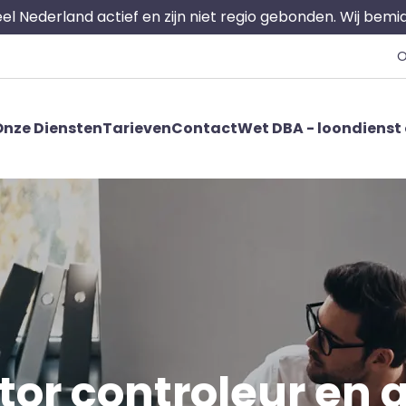
 heel Nederland actief en zijn niet regio gebonden. Wij bem
O
nze Diensten
Tarieven
Contact
Wet DBA - loondienst 
tor controleur en 