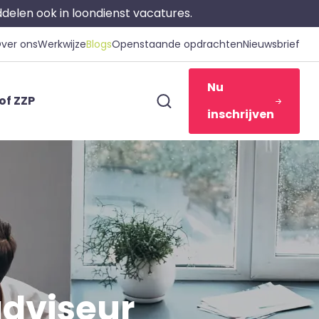
iddelen ook in loondienst vacatures.
ver ons
Werkwijze
Blogs
Openstaande opdrachten
Nieuwsbrief
Nu
of ZZP
inschrijven
adviseur