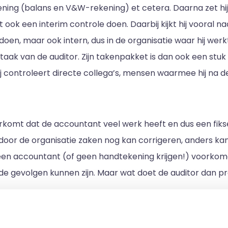
ning (balans en V&W-rekening) et cetera. Daarna zet hij 
ook een interim controle doen. Daarbij kijkt hij vooral 
oen, maar ook intern, dus in de organisatie waar hij we
taak van de auditor. Zijn takenpakket is dan ook een stuk
hij controleert directe collega’s, mensen waarmee hij na
komt dat de accountant veel werk heeft en dus een fikse f
oor de organisatie zaken nog kan corrigeren, anders kan 
een accountant (of geen handtekening krijgen!) voorko
at de gevolgen kunnen zijn. Maar wat doet de auditor dan pr
binnen een organisatie en naar de rapportages die worde