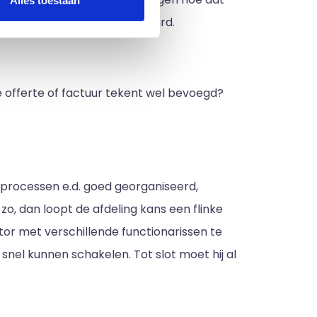
Alles toestaan
len en er moet worden bespaard.
e offerte of factuur tekent wel bevoegd?
ngsprocessen e.d. goed georganiseerd,
 zo, dan loopt de afdeling kans een flinke
itor met verschillende functionarissen te
nel kunnen schakelen. Tot slot moet hij al