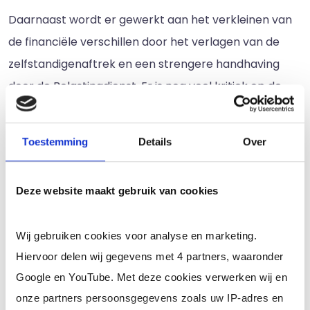
Daarnaast wordt er gewerkt aan het verkleinen van
de financiële verschillen door het verlagen van de
zelfstandigenaftrek en een strengere handhaving
door de Belastingdienst. Er is nog veel kritiek op de
wet VBAR en andere maatregelen omtrent het
zelfstandig ondernemerschap, onder andere omdat
Toestemming
Details
Over
het veel zelfstandigen in hun werkzaamheden
beperkt en het inhuren van zelfstandigen voor
Deze website maakt gebruik van cookies
bedrijven ook minder aantrekkelijk maakt. Zodoende
draagt het bij aan een lagere banengroei voor
Wij gebruiken cookies voor analyse en marketing.
zelfstandige ondernemers.
Hiervoor delen wij gegevens met 4 partners, waaronder
Gevolgen voor zelfstandigen op
Google en YouTube. Met deze cookies verwerken wij en
de arbeidsmarkt
onze partners persoonsgegevens zoals uw IP-adres en