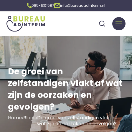
085-1301587
info@bureauadinterim.nl
De groei van
zelfstandigen vlakt af wat
zijn de oorzaken en
gevolgen?
Home
Blogs
De groei van zelfstandigen vlakt af
wat zijn de oorzaken en gevolgen?