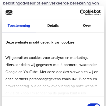
belastingadviseur of een verkeerde berekening van
een architect. De schade als gevolg van zo'n
beroepsfout kan alleen vermogensschade zijn,
oftewel financiële schade. Het is ook mogelijk om een
Toestemming
Details
Over
gecombineerde polis af te sluiten.
Deze website maakt gebruik van cookies
Wat zijn de grootste
misverstanden rondom
Wij gebruiken cookies voor analyse en marketing.
aansprakelijkheid?
Hiervoor delen wij gegevens met 4 partners, waaronder
Er heersen ook nog een aantal misverstanden
Google en YouTube. Met deze cookies verwerken wij en
rondom aansprakelijkheid.
onze partners persoonsgegevens zoals uw IP-adres en
browsegedrag. Via de cookieverklaring op onze website
1. Mijn algemene voorwaarden zijn
of via de knop linksonder op de pagina kunt u uw
voldoende
toestemming op elk moment intrekken of wijzigen.
Toestemmingsselectie