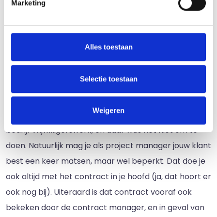
Marketing
een twee-eenheid vormen.
Commercieel en contractueel
slim
Alles toestaan
De klant is koning uiteraard, maar dat wil niet zeggen
Selectie toestaan
dat de project manager daar geen munt uit mag
slaan. Een beetje meerwerk hier, een hand- en
Weigeren
spandienst daar: voor je het weet, verricht je als
bedrijf vrijwilligerswerk, en daar was het niet om te
doen. Natuurlijk mag je als project manager jouw klant
best een keer matsen, maar wel beperkt. Dat doe je
ook altijd met het contract in je hoofd (ja, dat hoort er
ook nog bij). Uiteraard is dat contract vooraf ook
bekeken door de contract manager, en in geval van