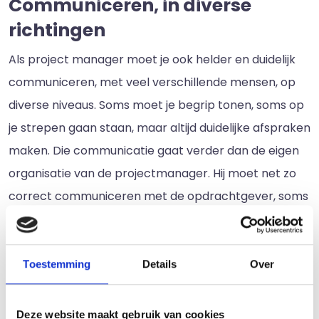
Communiceren, in diverse
richtingen
Als project manager moet je ook helder en duidelijk
communiceren, met veel verschillende mensen, op
diverse niveaus. Soms moet je begrip tonen, soms op
je strepen gaan staan, maar altijd duidelijke afspraken
maken. Die communicatie gaat verder dan de eigen
organisatie van de projectmanager. Hij moet net zo
correct communiceren met de opdrachtgever, soms
ook met meerdere mensen aldaar.
Projectbewaking
Toestemming
Details
Over
Tussendoor bewaakt de project manager natuurlijk
ook zijn project, dat hij vanaf het begin volledig in de
Deze website maakt gebruik van cookies