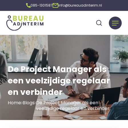
085-1301587
info@bureauadinterim.nl
De Project Manager als
een veelzijdige regelaar
en verbinder
Home
Blogs
De Project Manager als een
veelzijdige regelaar en verbinder