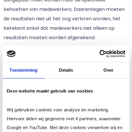
behoeften van medewerkers. Daarentegen moeten
de resultaten niet uit het oog verloren worden, het
betekent enkel dat medewerkers niet alleen op
resultaten moeten worden afgerekend.
3. Menselijk benaderen
Een goede leidinggevende heeft een menselijke
Toestemming
Details
Over
benadering en probeert altijd te achterhalen wat
iemand persoonlijk drijft, motiveert en stimuleert. Dit
helpt medewerkers, maar ook het bedrijf zelf,
Deze website maakt gebruik van cookies
doordat medewerkers meer kennis vergaren over
producten en diensten en beter in staat zijn om hun
Wij gebruiken cookies voor analyse en marketing.
talenten efficiënt in te zetten. Ook bezitten
Hiervoor delen wij gegevens met 4 partners, waaronder
Google en YouTube. Met deze cookies verwerken wij en
medewerkers kennis die een leidinggevende