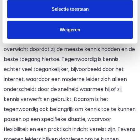
5. Flexibiliteit en leervermogen
Selectie toestaan
behouden
Het top-down model, zoals het klassieke model ook
Weigeren
genoemd wordt, is inefficiënt. Leiders hadden vroeger
overwicht doordat zij de meeste kennis hadden en de
beste toegang hiertoe. Tegenwoordig is kennis
echter veel toegankelijker, bijvoorbeeld door het
internet, waardoor een moderne leider zich alleen
onderscheidt door de snelheid waarmee hij of zij
kennis verwerft en gebruikt. Daarom is het
tegenwoordig ook belangrijk om kennis toe te kunnen
passen op een specifieke situatie, waarvoor
flexibiliteit en een praktisch inzicht vereist zijn. Tevens
moeten leiders blijven doorleren om te kunnen