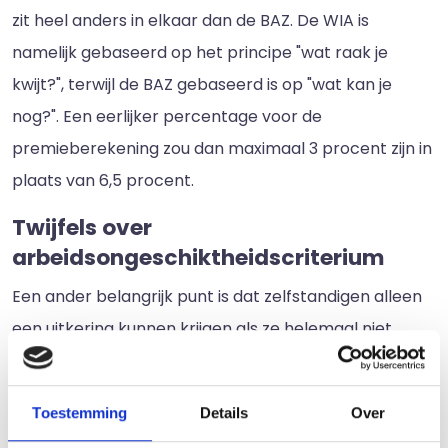
zit heel anders in elkaar dan de BAZ. De WIA is
namelijk gebaseerd op het principe "wat raak je
kwijt?", terwijl de BAZ gebaseerd is op "wat kan je
nog?". Een eerlijker percentage voor de
premieberekening zou dan maximaal 3 procent zijn in
plaats van 6,5 procent.
Twijfels over
arbeidsongeschiktheidscriterium
Een ander belangrijk punt is dat zelfstandigen alleen
een uitkering kunnen krijgen als ze helemaal niet
meer kunnen werken. Het
arbeidsongeschiktheidscriterium gaat over of iemand
Toestemming
Details
Over
een basisfunctie aankan en het minimumloon