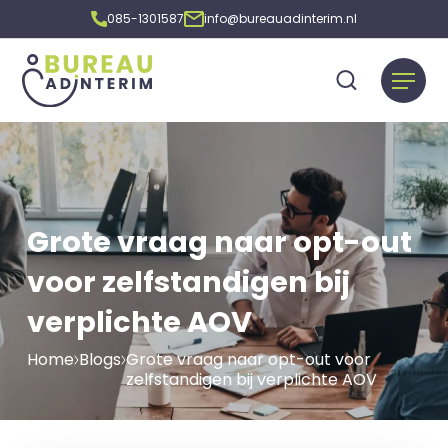
085-1301587
info@bureauadinterim.nl
Grote vraag naar opt-out
voor zelfstandigen bij
verplichte AOV
Home
Blogs
Grote vraag naar opt-out voor
zelfstandigen bij verplichte AOV