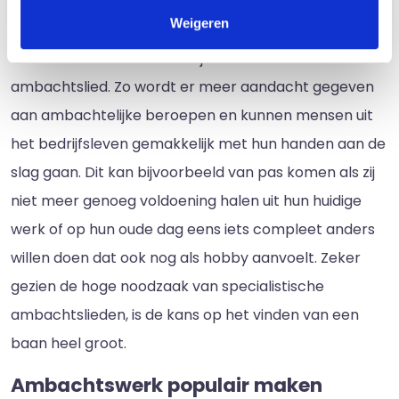
Weigeren
Verder moet het ook makkelijker worden voor
mensen om zich te laten bij- en omscholen tot
ambachtslied. Zo wordt er meer aandacht gegeven
aan ambachtelijke beroepen en kunnen mensen uit
het bedrijfsleven gemakkelijk met hun handen aan de
slag gaan. Dit kan bijvoorbeeld van pas komen als zij
niet meer genoeg voldoening halen uit hun huidige
werk of op hun oude dag eens iets compleet anders
willen doen dat ook nog als hobby aanvoelt. Zeker
gezien de hoge noodzaak van specialistische
ambachtslieden, is de kans op het vinden van een
baan heel groot.
Ambachtswerk populair maken