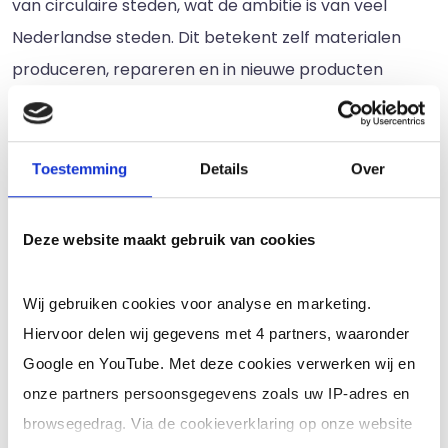
van circulaire steden, wat de ambitie is van veel
Nederlandse steden. Dit betekent zelf materialen
produceren, repareren en in nieuwe producten
verwerken.
Ambachtslieden richten zich nu juist op deze visie
Toestemming
Details
Over
door fietsen of schoenen te repareren, huizen te
verduurzamen en onnodige verspilling tegen te gaan.
Deze website maakt gebruik van cookies
Echter, zij worden in hun werk belemmerd door de
stijgende prijzen van woningen en huurcontracten,
Wij gebruiken cookies voor analyse en marketing.
waardoor ze met moeite in de stad kunnen blijven.
Hiervoor delen wij gegevens met 4 partners, waaronder
Om deze trend tegen te gaan, zijn er initiatieven nodig
Google en YouTube. Met deze cookies verwerken wij en
die ambachtelijke beroepen interessanter en
onze partners persoonsgegevens zoals uw IP-adres en
makkelijker maken om te beoefenen.
browsegedrag. Via de cookieverklaring op onze website