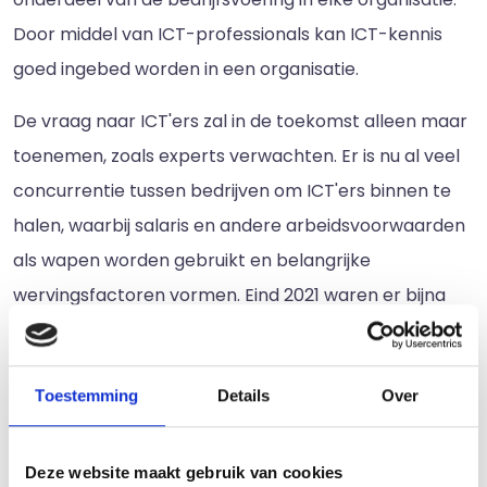
Door middel van ICT-professionals kan ICT-kennis
goed ingebed worden in een organisatie.
De vraag naar ICT'ers zal in de toekomst alleen maar
toenemen, zoals experts verwachten. Er is nu al veel
concurrentie tussen bedrijven om ICT'ers binnen te
halen, waarbij salaris en andere arbeidsvoorwaarden
als wapen worden gebruikt en belangrijke
wervingsfactoren vormen. Eind 2021 waren er bijna
23.600 openstaande vacatures in de ICT-sector, wat
een stijging is van 9.000 ten opzichte van een jaar
Toestemming
Details
Over
eerder. Deze enorme stijging heeft ook te maken met
de corona crisis, waarvan veel bedrijven
langzamerhand hersteld zijn.
Deze website maakt gebruik van cookies