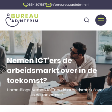
085-1301587
info@bureauadinterim.nl
Nemen ICT'ers de
arbeidsmarkt over in de
toekomst?
Home
Blogs
Nemen ICT'ers de arbeidsmarkt over
in de toekomst?