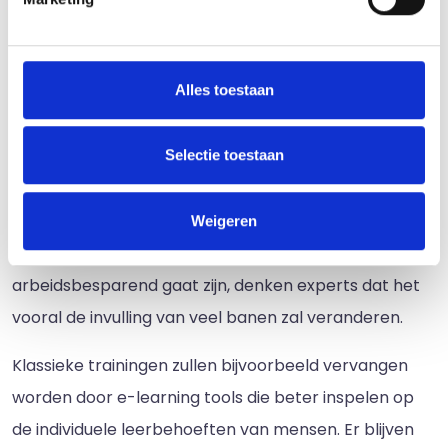
Nederland een ICT'er, wat in tien jaar tijd bijna
verdubbeld is. Als dit groeitempo van 7 procent zich
Alles toestaan
in de toekomst voortzet, is in 2030 al 1 op de 10
Nederlanders ICT'er. In de toekomst werkt
technologie waarschijnlijk nog meer ondersteunend in
Selectie toestaan
de wereld van ondernemen, waarbij het mensen
helpt om taken efficiënter en sneller uit te voeren.
Weigeren
Waar veel mensen bang zijn dat technologie te
arbeidsbesparend gaat zijn, denken experts dat het
vooral de invulling van veel banen zal veranderen.
Klassieke trainingen zullen bijvoorbeeld vervangen
worden door e-learning tools die beter inspelen op
de individuele leerbehoeften van mensen. Er blijven