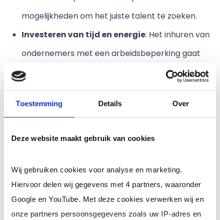
mogelijkheden om het juiste talent te zoeken.
Investeren van tijd en energie
: Het inhuren van
ondernemers met een arbeidsbeperking gaat
vaak gepaard met wat extra investeringen, maar
dit zijn wel langetermijninvesteringen. Het geeft
Toestemming
Details
Over
bovendien een goed beeld af aan de
arbeidsmarkt dat een bedrijf inclusief is,
Deze website maakt gebruik van cookies
waardoor bedrijven aan employer branding doen.
Creëren van draagvlak binnen het bedrijf
: Om
Wij gebruiken cookies voor analyse en marketing.
ervoor te zorgen dat de sfeer op de werkvloer
Hiervoor delen wij gegevens met 4 partners, waaronder
Google en YouTube. Met deze cookies verwerken wij en
positief is, is het belangrijk om draagvlak te
onze partners persoonsgegevens zoals uw IP-adres en