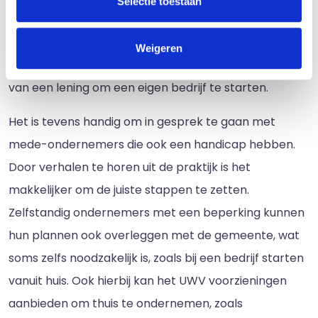
Selectie toestaan
worden voor het ondernemerschap en hoe de
inkomsten dan verrekend moeten worden met de
Weigeren
uitkering. Het UWV kan ook helpen met het krijgen
van een lening om een eigen bedrijf te starten.
Het is tevens handig om in gesprek te gaan met
mede-ondernemers die ook een handicap hebben.
Door verhalen te horen uit de praktijk is het
makkelijker om de juiste stappen te zetten.
Zelfstandig ondernemers met een beperking kunnen
hun plannen ook overleggen met de gemeente, wat
soms zelfs noodzakelijk is, zoals bij een bedrijf starten
vanuit huis. Ook hierbij kan het UWV voorzieningen
aanbieden om thuis te ondernemen, zoals