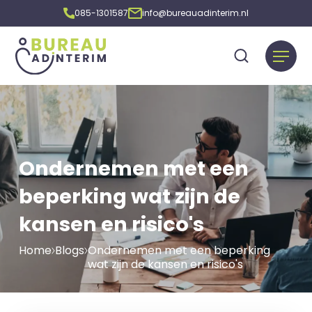
085-1301587
info@bureauadinterim.nl
Ondernemen met een
beperking wat zijn de
kansen en risico's
Home
Blogs
Ondernemen met een beperking
wat zijn de kansen en risico's