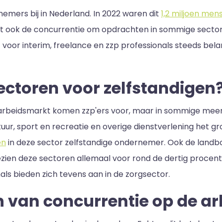
mers bij in Nederland. In 2022 waren dit
1,2 miljoen men
it ook de concurrentie om opdrachten in sommige sector
 voor interim, freelance en zzp professionals steeds bel
sectoren voor zelfstandigen
e arbeidsmarkt komen zzp'ers voor, maar in sommige meer
ur, sport en recreatie en overige dienstverlening het gr
en
in deze sector zelfstandige ondernemer. Ook de landbou
gezien deze sectoren allemaal voor rond de dertig proce
nals bieden zich tevens aan in de zorgsector.
n van concurrentie op de a