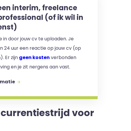
een interim, freelance
professional (of ik wil in
enst)
 je in door jouw cv te uploaden. Je
en 24 uur een reactie op jouw cv (op
. Er zijn
geen kosten
verbonden
jving en je zit nergens aan vast.
rmatie
urrentiestrijd voor