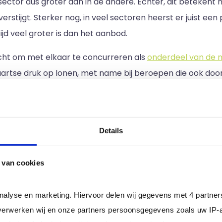
sector dus groter dan in de andere. Echter, dit betekent 
erstijgt. Sterker nog, in veel sectoren heerst er juist een
jd veel groter is dan het aanbod.
cht om met elkaar te concurreren als
onderdeel van de 
waartse druk op lonen, met name bij beroepen die ook do
fstandigen, wellicht onbedoeld, ook de concurrentiestrij
bepaalde expertise en specialisatie.
dat verschillende groepen van werkenden met elkaar co
Details
de bouw, fotografie, journalistiek en pakketbezorging, w
n je jezelf als zelfstandige te marketen en onderscheiden
 van cookies
genomen. In het geval van zelfstandigen is er geen CAO 
aan.
analyse en marketing. Hiervoor delen wij gegevens met 4 partne
erwerken wij en onze partners persoonsgegevens zoals uw IP-
lfstandige blijven ondersch