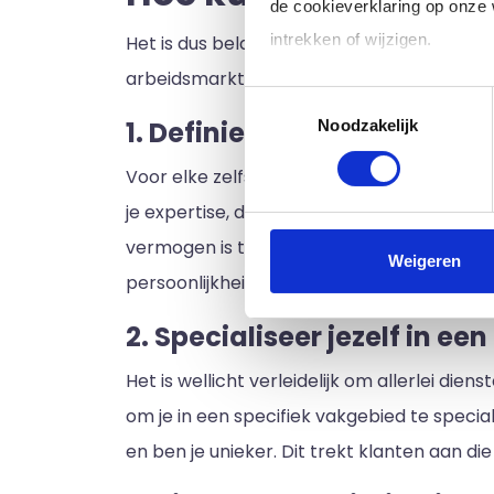
de cookieverklaring op onze
intrekken of wijzigen.
Het is dus belangrijk dat je je als zelfsta
arbeidsmarkt te bemachtigen. Door middel 
Toestemmingsselectie
Klik op 'Details' voor de voll
1. Definieer een duidelijke 
Noodzakelijk
Voor elke zelfstandige is het belangrijk om 
je expertise, doelgroep en unieke eigens
vermogen is ten opzichte van andere zelf
Weigeren
persoonlijkheid te creëren, kun je deze v
2. Specialiseer jezelf in een
Het is wellicht verleidelijk om allerlei di
om je in een specifiek vakgebied te special
en ben je unieker. Dit trekt klanten aan di