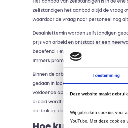
Het aanbod van zelfstandigen is in de ene 
zelfstandigen het aanbod altijd de vraag ov
waardoor de vraag naar personeel nog alti
Desalniettemin worden zelfstandigen gea
prijs van arbeid en ontstaat er een neer
beoefend. Tevens zorgt dit ervoor dat zel
Immers promoot je jezelf op basis van een 
Binnen de arbeidsmarkt zorgt dit ervoor 
Toestemming
gedaan in loondienst, zoals horecabanen, 
voldoende opdrachten binnen te halen, die
Deze website maakt gebruik
arbeid wordt hierbij vaak onder de loep 
de druk op de prijs voor arbeid tegen te g
Wij gebruiken cookies voor 
YouTube. Met deze cookies v
Hoe kun je je als ze