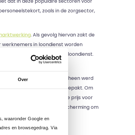
niet dat in deze populaire sectoren voor
 personeelstekort, zoals in de zorgsector,
marktwerking
. Als gevolg hiervan zakt de
or werknemers in loondienst worden
d aangaan met werknemers in loondienst.
ncurreren. Veel werk wat voorheen werd
Over
ordt nu door zelfstandigen opgepakt. Om
 van de concurrentie. Ook de prijs voor
of andere vorm van arbeidsbescherming om
rs, waaronder Google en
adres en browsegedrag. Via
eiden?