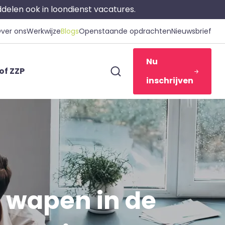
iddelen ook in loondienst vacatures.
ver ons
Werkwijze
Blogs
Openstaande opdrachten
Nieuwsbrief
Nu
of ZZP
inschrijven
 wapen in de