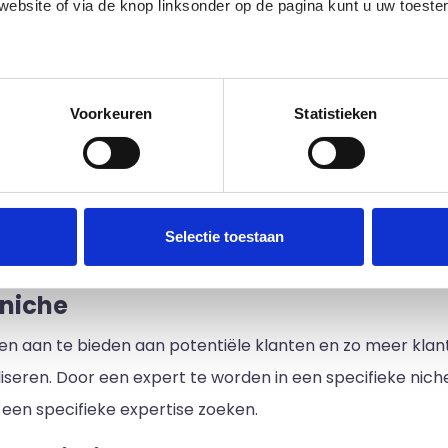
 website of via de knop linksonder op de pagina kunt u uw toes
ndige ondernemer voldoende blijft onderscheiden om een eer
van de volgende tips kun jij hieraan bijdragen.
edige lijst met partners en doeleinden.
merkidentiteit
Voorkeuren
Statistieken
een duidelijke merkidentiteit te hebben, net zoals dat voor
chappen moet vaststellen. Het is immers belangrijk om t
standigen en werkenden, zodat een klant voor jou kiest.
Selectie toestaan
ia verschillende marketingkanalen communiceren.
 niche
ensten aan te bieden aan potentiële klanten en zo meer klan
iseren. Door een expert te worden in een specifieke niche
e een specifieke expertise zoeken.