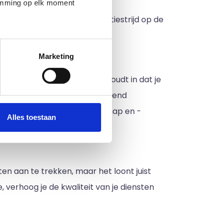
temming op elk moment
lijke positie in de concurrentiestrijd op de
Marketing
 bedrijven het geval is. Dit houdt in dat je
e promoten wat je onderscheidend
 Door een sterke merkboodschap en -
Alles toestaan
ten aan te trekken, maar het loont juist
, verhoog je de kwaliteit van je diensten