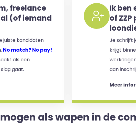
im, freelance
Ik ben 
nal (of iemand
of ZZP 
loondi
 juiste kandidaten
Je schrijft
n.
No match? No pay!
krijgt binn
aakt als een
werkdagen)
 slag gaat.
aan inschri
Meer info
ogen als wapen in de conc