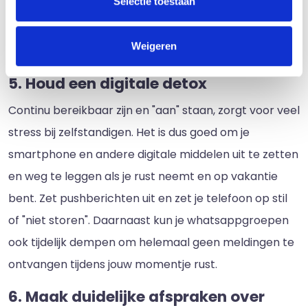
Selectie toestaan
belangrijk om afspraken te maken over
spoedgevallen en hoe je in dat geval te bereiken
Weigeren
bent.
5. Houd een digitale detox
Continu bereikbaar zijn en "aan" staan, zorgt voor veel
stress bij zelfstandigen. Het is dus goed om je
smartphone en andere digitale middelen uit te zetten
en weg te leggen als je rust neemt en op vakantie
bent. Zet pushberichten uit en zet je telefoon op stil
of "niet storen". Daarnaast kun je whatsappgroepen
ook tijdelijk dempen om helemaal geen meldingen te
ontvangen tijdens jouw momentje rust.
6. Maak duidelijke afspraken over