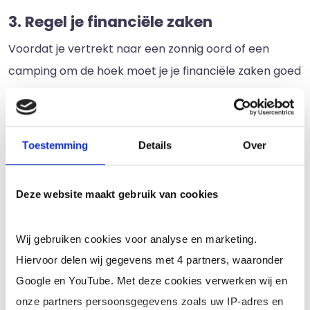
3. Regel je financiële zaken
Voordat je vertrekt naar een zonnig oord of een
camping om de hoek moet je je financiële zaken goed
op orde hebben. Allereerst is een financiële buffer
onmisbaar om je gemiste inkomsten op te vangen.
Hier kun je voor zorgen door een budget op te stellen
Toestemming
Details
Over
voor je vakantie en elke maand wat opzij te zetten
om deze vakantie te bekostigen. Hierdoor kun je
Deze website maakt gebruik van cookies
zorgeloos op vakantie gaan en heb je ook na je
vakantie nog voldoende geld over. Verwerk
Wij gebruiken cookies voor analyse en marketing.
vakantiegeld ook in je uurtarief, naast een basisloon
Hiervoor delen wij gegevens met 4 partners, waaronder
en verzekeringen.
Google en YouTube. Met deze cookies verwerken wij en
Daarnaast moet je je facturen op tijd versturen,
onze partners persoonsgegevens zoals uw IP-adres en