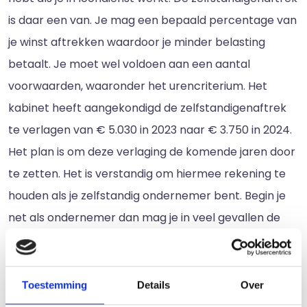
is daar een van. Je mag een bepaald percentage van
je winst aftrekken waardoor je minder belasting
betaalt. Je moet wel voldoen aan een aantal
voorwaarden, waaronder het urencriterium. Het
kabinet heeft aangekondigd de zelfstandigenaftrek
te verlagen van € 5.030 in 2023 naar € 3.750 in 2024.
Het plan is om deze verlaging de komende jaren door
te zetten. Het is verstandig om hiermee rekening te
houden als je zelfstandig ondernemer bent. Begin je
net als ondernemer dan mag je in veel gevallen de
startersaftrek toepassen. Laat je van tevoren goed
informeren en voorkom het mislopen van
belastingvoordelen.
Toestemming
Details
Over