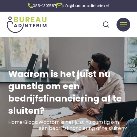
085-1301587
info@bureauadinterim.nl
Waarom is het juist nu
gunstig om een
bedrijfsfinanciering af te
sluiten?
Home
Blogs
Waarom is het juist nu gunstig om
een bedrijfsfinanciering af te sluiten?