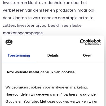
Investeren in klanttevredenheid kan door het
verbeteren van diensten en producten, maar ook
door klanten te verrassen en een stapje extra te
zetten. Investeer bijvoorbeeld in een leuke
marketingcampagne.
Investeren in productiviteit
Als laatste is het ook handig om in productiviteit te
Toestemming
Details
Over
investeren, bijvoorbeeld door processen zo efficiënt
mogelijk in te richten en de juiste materialen te
Deze website maakt gebruik van cookies
kopen. Ga na wat jij nodig hebt om jouw bedrijf te
verbeteren en investeer hier vervolgens in. Het kan
Wij gebruiken cookies voor analyse en marketing.
ook voordelig zijn om een externe partij in te
Hiervoor delen wij gegevens met 4 partners, waaronder
schakelen die werkprocessen voor jouw bedrijf
Google en YouTube. Met deze cookies verwerken wij en