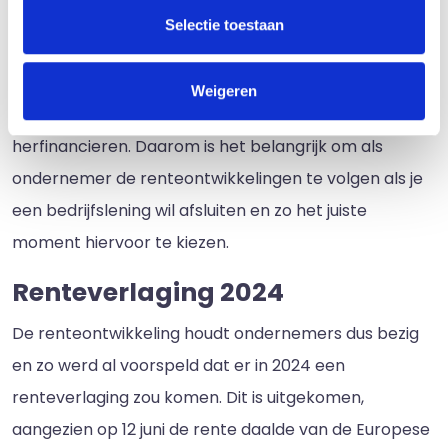
Een dalende rente betekent dat er gunstigere
Selectie toestaan
voorwaarden zijn om een bedrijfsfinanciering af te
sluiten. Zo kun je tegen lagere kosten investeren in je
Weigeren
eigen onderneming of bijvoorbeeld schulden
herfinancieren. Daarom is het belangrijk om als
ondernemer de renteontwikkelingen te volgen als je
een bedrijfslening wil afsluiten en zo het juiste
moment hiervoor te kiezen.
Renteverlaging 2024
De renteontwikkeling houdt ondernemers dus bezig
en zo werd al voorspeld dat er in 2024 een
renteverlaging zou komen. Dit is uitgekomen,
aangezien op 12 juni de rente daalde van de Europese