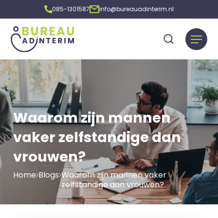
085-1301587
info@bureauadinterim.nl
Waarom zijn mannen
vaker zelfstandige dan
vrouwen?
Home
Blogs
Waarom zijn mannen vaker
zelfstandige dan vrouwen?