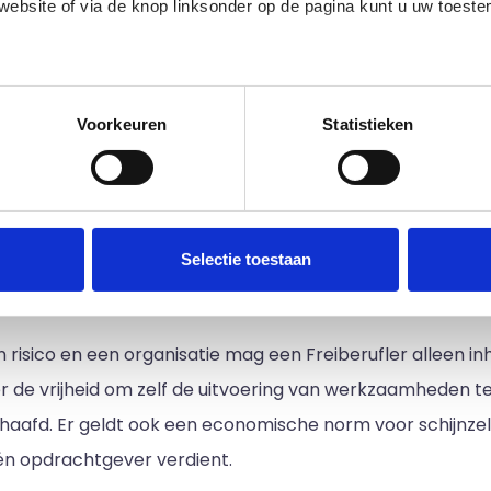
 website of via de knop linksonder op de pagina kunt u uw toes
t het over de vrijheid om werktijden te bepalen en de m
nde eisen voor bepaalde beroepen en sectoren. Echter, deze
edige lijst met partners en doeleinden.
Voorkeuren
Statistieken
ategorieën ingedeeld. Er zijn Freiberuflers, oftewel "vrij
etreibenders, wat alle andere zelfstandig ondernemers z
n de eisen voor de administratie zijn ook simpeler. Wel zij
Selectie toestaan
angesloten zijn bij een beroepsvereniging. Typische Freib
 risico en een organisatie mag een Freiberufler alleen inhur
er de vrijheid om zelf de uitvoering van werkzaamheden te 
afd. Er geldt ook een economische norm voor schijnzelfs
én opdrachtgever verdient.