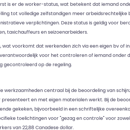
reerst is er de worker-status, wat betekent dat iemand on
lling tot volledige zelfstandigen meer arbeidsrechtelij
istratieve verplichtingen. Deze status is geldig voor bero
en, taxichauffeurs en seizoenarbeiders.
ng, wat voorkomt dat werkenden zich via een eigen bv of 
 verantwoordelijk voor het controleren of iemand onder d
ng gecontroleerd op de regeling.
de werkzaamheden centraal bij de beoordeling van schijnz
 presenteert en met eigen materialen werkt. Bij de beoo
de gekeken, bijvoorbeeld in een schriftelijke overeenkom
cifieke toelichtingen voor "gezag en controle" voor zowe
kers van 22,88 Canadese dollar.