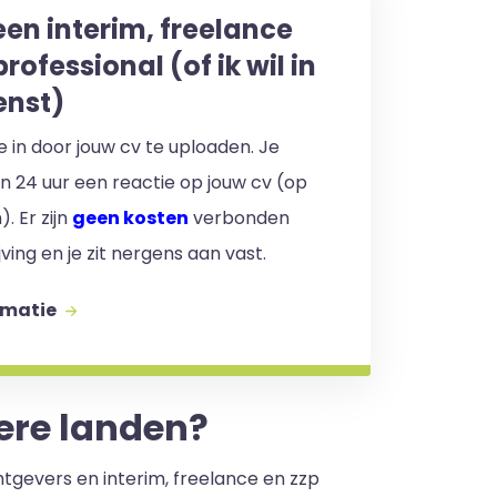
een interim, freelance
professional (of ik wil in
enst)
 je in door jouw cv te uploaden. Je
en 24 uur een reactie op jouw cv (op
. Er zijn
geen kosten
verbonden
jving en je zit nergens aan vast.
rmatie
ere landen?
htgevers en interim, freelance en zzp