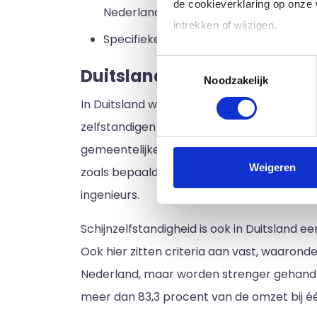
de cookieverklaring op onze
Nederland mag dat niet. Daarnaast gaa
intrekken of wijzigen.
Specifieke criteria: Dit zijn verzware
Toestemmingsselectie
Klik op 'Details' voor de voll
Duitsland
Noodzakelijk
In Duitsland worden zelfstandigen in twee c
zelfstandigen beoefend worden, en Gewerb
gemeentelijke bedrijfsbelasting te betalen e
Weigeren
zoals bepaalde diploma's en expertise en a
ingenieurs.
Schijnzelfstandigheid is ook in Duitsland een
Ook hier zitten criteria aan vast, waarond
Nederland, maar worden strenger gehandha
meer dan 83,3 procent van de omzet bij é