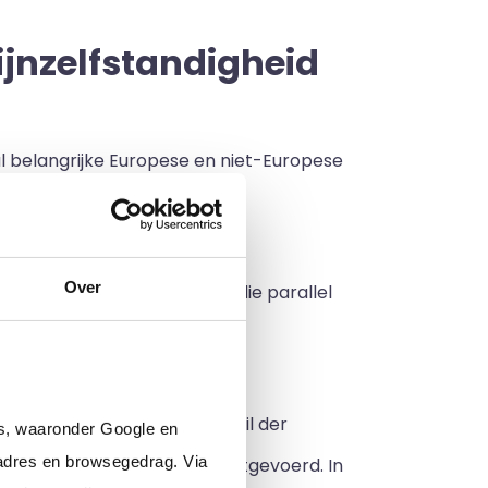
jnzelfstandigheid
l belangrijke Europese en niet-Europese
Over
tgevers en zelfstandigen, die parallel
tie zijn:
hebben.
 Hierbij gaat het over de "wil der
rs, waaronder Google en
adres en browsegedrag. Via
arbeidsovereenkomst wordt uitgevoerd. In