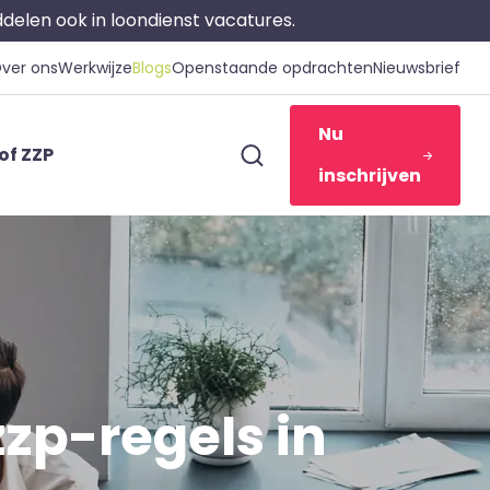
iddelen ook in loondienst vacatures.
ver ons
Werkwijze
Blogs
Openstaande opdrachten
Nieuwsbrief
Nu
of ZZP
inschrijven
zp-regels in