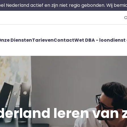
 heel Nederland actief en zijn niet regio gebonden. Wij bem
O
nze Diensten
Tarieven
Contact
Wet DBA - loondienst 
erland leren van z