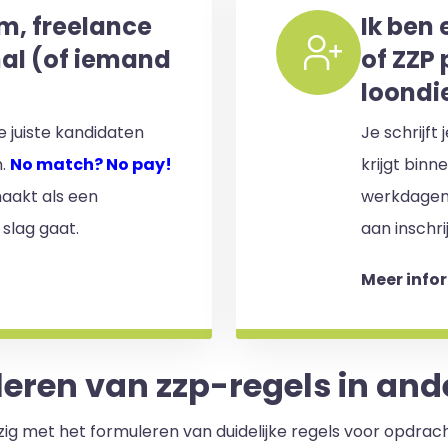
im, freelance
Ik ben 
nal (of iemand
of ZZP 
loondi
 juiste kandidaten
Je schrijft
n.
No match? No pay!
krijgt binn
aakt als een
werkdagen)
 slag gaat.
aan inschri
Meer info
eren van zzp-regels in and
ezig met het formuleren van duidelijke regels voor opdrac