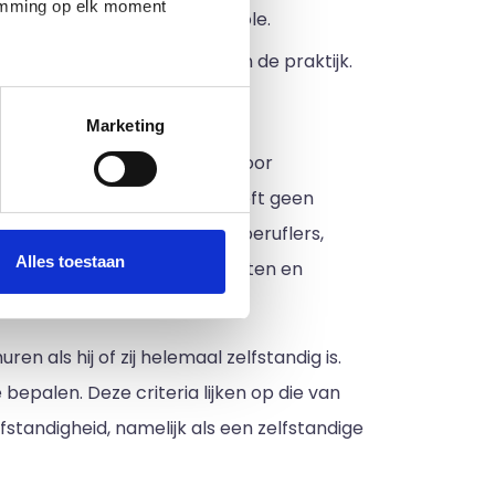
temming op elk moment
ate van hiërarchische controle.
 worden nog niet gebruikt in de praktijk.
Marketing
e beroepen" die van oudsher door
ijn. De eerste categorie hoeft geen
n er strikte regels voor Freiberuflers,
Alles toestaan
eruflers zijn artsen, architecten en
en als hij of zij helemaal zelfstandig is.
bepalen. Deze criteria lijken op die van
tandigheid, namelijk als een zelfstandige