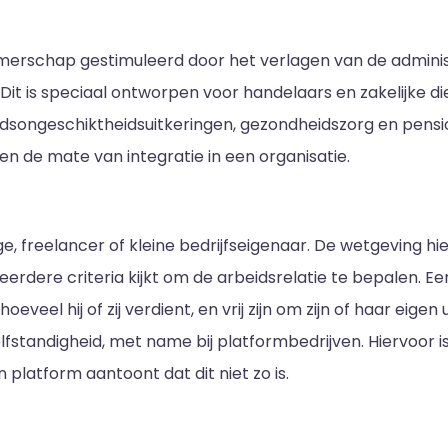
emerschap gestimuleerd door het verlagen van de adminis
Dit is speciaal ontworpen voor handelaars en zakelijke di
dsongeschiktheidsuitkeringen, gezondheidszorg en pensioe
 en de mate van integratie in een organisatie.
ge, freelancer of kleine bedrijfseigenaar. De wetgeving h
eerdere criteria kijkt om de arbeidsrelatie te bepalen. E
oeveel hij of zij verdient, en vrij zijn om zijn of haar eig
fstandigheid, met name bij platformbedrijven. Hiervoor i
 platform aantoont dat dit niet zo is.