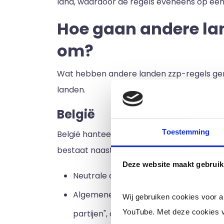
land, waardoor de regels eveneens op een
Hoe gaan andere lan
om?
Wat hebben andere landen zzp-regels gere
landen.
België
Toestemming
België hanteert een aparte wet met specif
bestaat naast beschermende regels voor wer
Deze website maakt gebruik
Neutrale criteria: Deze criteria bep
Algemene criteria: Criteria die bepale
Wij gebruiken cookies voor 
YouTube. Met deze cookies v
partijen", oftewel de opdrachtgever e