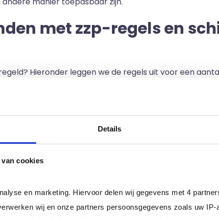
 andere manier toepasbaar zijn.
den met zzp-regels en schi
geld? Hieronder leggen we de regels uit voor een aanta
Details
ieke omstandigheden voor arbeidsrelaties tussen opdrach
knemers in loondienst. De criteria voor zo'n arbeidsrela
 van cookies
alen of iemand een ondernemer is, zoals een btw-nummer 
n of een ondernemer als freelancer ingehuurd mag worden.
analyse en marketing. Hiervoor delen wij gegevens met 4 partne
erwerken wij en onze partners persoonsgegevens zoals uw IP-
n freelancer bepalen zelf of de arbeidsrelatie met een 