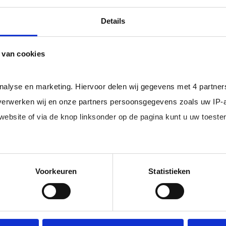
professional bij u in loondienst gaat.
ger dan het landelijke gemiddelde van ruim 20%
, zodat uw
Details
 van cookies
rofessionals in loondienst uit uw regio.
analyse en marketing. Hiervoor delen wij gegevens met 4 partne
erwerken wij en onze partners persoonsgegevens zoals uw IP-
 website of via de knop linksonder op de pagina kunt u uw toes
im, freelance
Ik ben 
nal (of iemand
of ZZP 
loondi
edige lijst met partners en doeleinden.
Voorkeuren
Statistieken
 juiste kandidaten
Je schrijft
n.
No match? No pay!
krijgt binn
aakt als een
werkdagen)