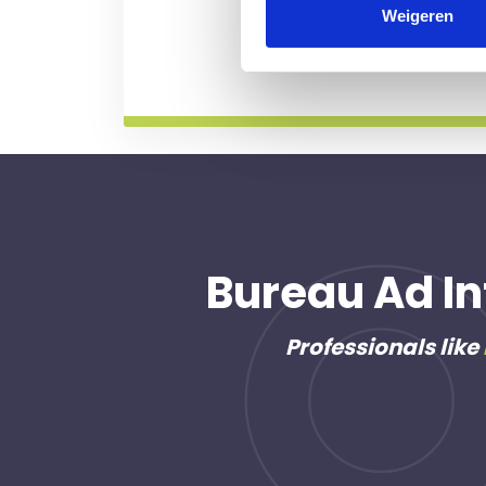
professional voor u aan de
Weigeren
Meer informatie
Bureau Ad In
Professionals like