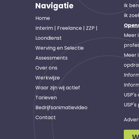
Navigatie
Ik ben
Ik zoe
Home
Open
Interim | Freelance | ZZP |
Meer 
Loondienst
profes
Werving en Selectie
Meer 
Assessments
opdra
Over ons
Inform
Werkwijze
Infor
Waar zijn wij actief
USP's
Tarieven
USP's 
Bedrijfsanimatievideo
Contact
Adver
W