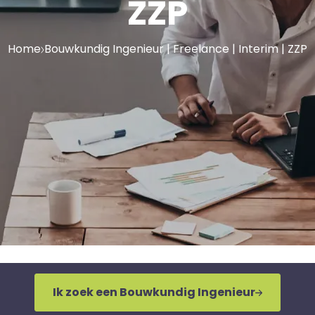
ZZP
Home
Bouwkundig Ingenieur | Freelance | Interim | ZZP
Ik zoek een Bouwkundig Ingenieur