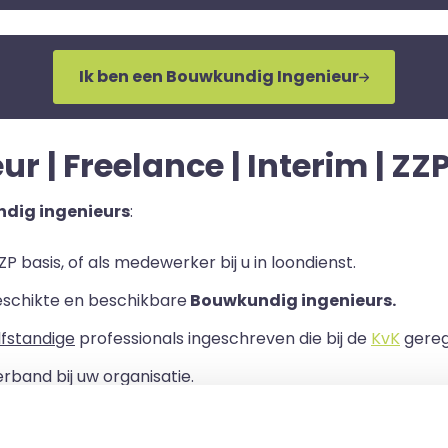
Ik ben een Bouwkundig Ingenieur
 | Freelance | Interim | ZZP
dig ingenieurs
:
P basis, of als medewerker bij u in loondienst.
eschikte en beschikbare
Bouwkundig ingenieurs.
lfstandige
professionals ingeschreven die bij de
KvK
geregi
rband bij uw organisatie.
ls er een Overeenkomst van Opdracht tussen u en de zelf