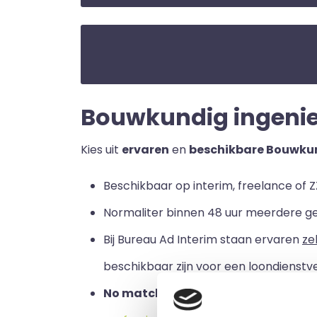
Bouwkundig ingenieur
Kies uit
ervaren
en
beschikbare Bouwkun
Beschikbaar op interim, freelance of ZZ
Normaliter binnen 48 uur meerdere g
Bij Bureau Ad Interim staan ervaren
ze
beschikbaar zijn voor een loondienstve
No match no pay:
u betaalt alleen a