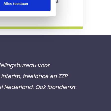
jving en je zit nergens aan vast.
Alles toestaan
rmatie
elingsbureau voor
interim, freelance en ZZP
el Nederland. Ook loondienst.