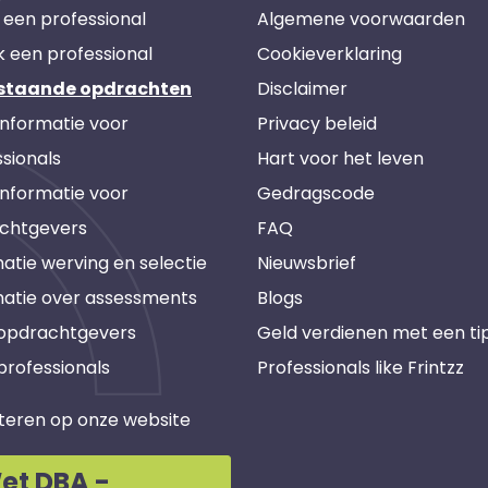
 een professional
Algemene voorwaarden
k een professional
Cookieverklaring
staande opdrachten
Disclaimer
informatie voor
Privacy beleid
sionals
Hart voor het leven
informatie voor
Gedragscode
chtgevers
FAQ
atie werving en selectie
Nieuwsbrief
matie over assessments
Blogs
 opdrachtgevers
Geld verdienen met een ti
professionals
Professionals like Frintzz
teren op onze website
et DBA -