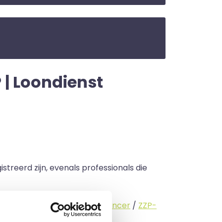
 | Loondienst
streerd zijn, evenals professionals die
standige (
interimmer
/
freelancer
/
ZZP-