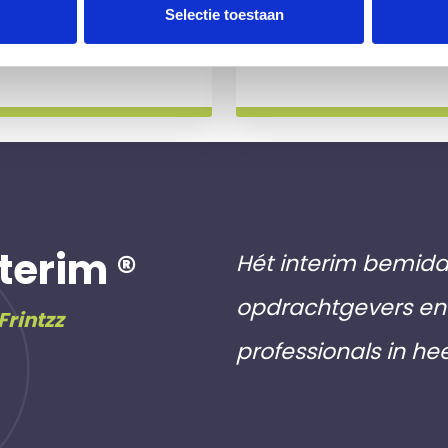
 slag gaat.
aan inschri
Selectie toestaan
Meer info
terim ®
Hét interim bemidd
opdrachtgevers en 
Frintzz
professionals in he