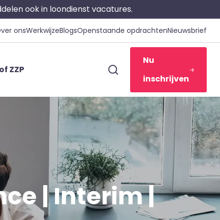
iddelen ook in loondienst vacatures.
ver ons
Werkwijze
Blogs
Openstaande opdrachten
Nieuwsbrief
Nu
of ZZP
inschrijven
e | Interim |