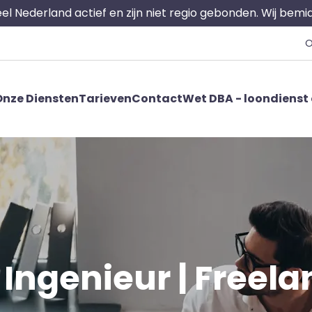
 heel Nederland actief en zijn niet regio gebonden. Wij bem
O
nze Diensten
Tarieven
Contact
Wet DBA - loondienst 
ngenieur | Freelanc