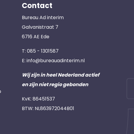
Contact
Bureau Ad interim
Galvanistraat 7
6716 AE Ede
T:
085 - 1301587
E:
info@bureauadinterim.nl
Wij zijn in heel Nederland actief
en zijn niet regio gebonden
p
KvK: 86451537
BTW: NL863972044B01