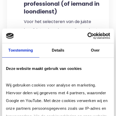
professional (of iemand in
loondienst)
Voor het selecteren van de juiste
kandidaten berekenen wij geen kosten.
No match? No pay!
Kosten worden
alleen gemaakt als een professional
Toestemming
Details
Over
voor u aan de slag gaat.
Meer informatie
Deze website maakt gebruik van cookies
Wij gebruiken cookies voor analyse en marketing.
Ik ben een interim,
Hiervoor delen wij gegevens met 4 partners, waaronder
freelance of ZZP
Google en YouTube. Met deze cookies verwerken wij en
professional (of ik wil in
onze partners persoonsgegevens zoals uw IP-adres en
loondienst)