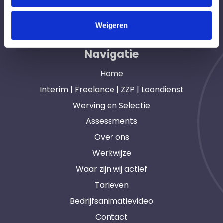
opdrachtgevers en interim, freelance en ZZP
professionals in heel Nederland. Ook loondienst.
Weigeren
Navigatie
Home
Interim | Freelance | ZZP | Loondienst
Werving en Selectie
Assessments
Over ons
Werkwijze
Waar zijn wij actief
Tarieven
Bedrijfsanimatievideo
Contact