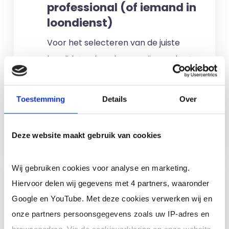
professional (of iemand in
loondienst)
Voor het selecteren van de juiste
kandidaten berekenen wij geen kosten.
No match? No pay!
Kosten worden
alleen gemaakt als een professional
Toestemming
Details
Over
voor u aan de slag gaat.
Meer informatie
Deze website maakt gebruik van cookies
Wij gebruiken cookies voor analyse en marketing.
Ik ben een interim,
Hiervoor delen wij gegevens met 4 partners, waaronder
freelance of ZZP
Google en YouTube. Met deze cookies verwerken wij en
professional (of ik wil in
onze partners persoonsgegevens zoals uw IP-adres en
loondienst)