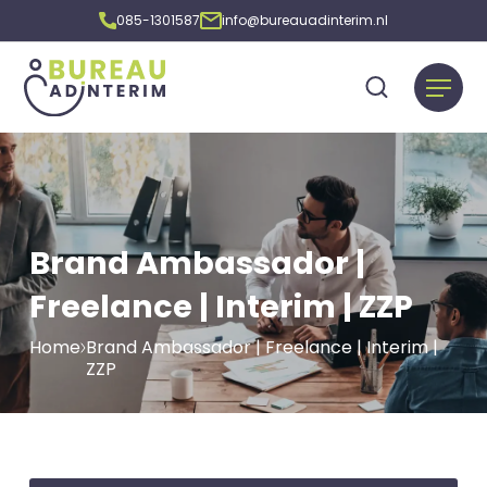
085-1301587
info@bureauadinterim.nl
Brand Ambassador |
Freelance | Interim | ZZP
Home
Brand Ambassador | Freelance | Interim |
ZZP