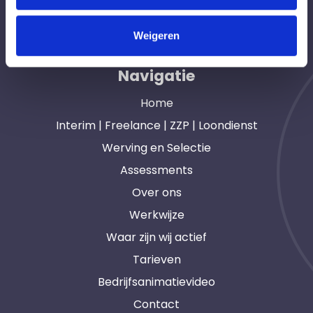
opdrachtgevers en interim, freelance en ZZP
professionals in heel Nederland. Ook loondienst.
Weigeren
Navigatie
Home
Interim | Freelance | ZZP | Loondienst
Werving en Selectie
Assessments
Over ons
Werkwijze
Waar zijn wij actief
Tarieven
Bedrijfsanimatievideo
Contact