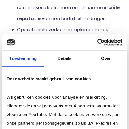
congressen deelnemen om de
commerciële
reputatie
van een bedrijf uit te dragen.
Operationele verkopen implementeren,
zodat inkomsten gegenereerd kunnen
worden.
Toestemming
Details
Over
De verkopen en het marketingplan opstellen
en actief monitoren. Indien nodig, kan het
Deze website maakt gebruik van cookies
verkoopplan ook bijgesteld worden.
De verkoopstrategie dient naar
concrete
Wij gebruiken cookies voor analyse en marketing.
acties
vertaald te worden.
Hiervoor delen wij gegevens met 4 partners, waaronder
Google en YouTube. Met deze cookies verwerken wij en
De ontwikkeling en uitvoering van
onze partners persoonsgegevens zoals uw IP-adres en
verkoopplannen moeten gemonitord worden