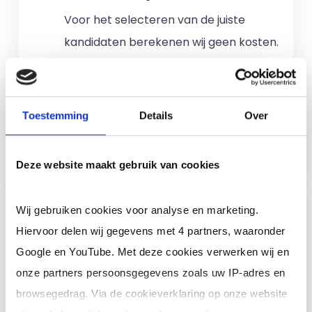
Voor het selecteren van de juiste
kandidaten berekenen wij geen kosten.
No match? No pay!
Kosten worden
alleen gemaakt als een professional
voor u aan de slag gaat.
Toestemming
Details
Over
Meer informatie
Deze website maakt gebruik van cookies
Ik ben een interim,
Wij gebruiken cookies voor analyse en marketing.
freelance of ZZP
Hiervoor delen wij gegevens met 4 partners, waaronder
professional (of ik wil in
Google en YouTube. Met deze cookies verwerken wij en
loondienst)
onze partners persoonsgegevens zoals uw IP-adres en
browsegedrag. Via de cookieverklaring op onze website
Je schrijft je in door jouw cv te