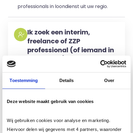
professionals in loondienst uit uw regio.
Ik zoek een interim,
freelance of ZZP
professional (of iemand in
loondienst)
Voor het selecteren van de juiste
kandidaten berekenen wij geen kosten.
Toestemming
Details
Over
No match? No pay!
Kosten worden
alleen gemaakt als een professional
Deze website maakt gebruik van cookies
voor u aan de slag gaat.
Wij gebruiken cookies voor analyse en marketing.
Meer informatie
Hiervoor delen wij gegevens met 4 partners, waaronder