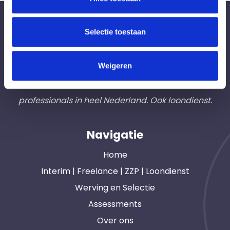
Bureau Ad Interim ®
Selectie toestaan
Professionals like
Frintzz
Weigeren
Hét interim bemiddelingsbureau voor
opdrachtgevers en interim, freelance en ZZP
professionals in heel Nederland. Ook loondienst.
Navigatie
Home
Interim | Freelance | ZZP | Loondienst
Werving en Selectie
Assessments
Over ons