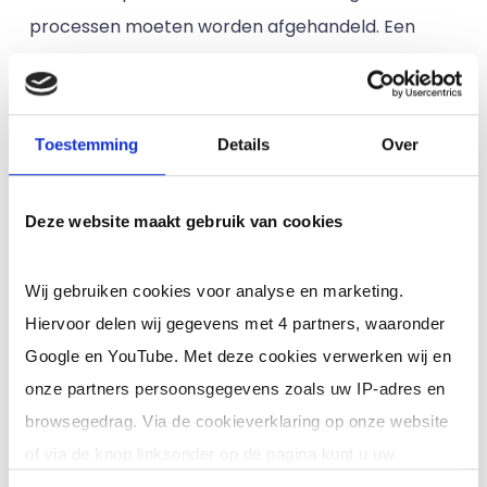
processen moeten worden afgehandeld. Een
flexibele hulpmiddel met robuuste analyses zal
het gemakkelijker maken om de inefficiëntie van
processen mettertijd te corrigeren.
Toestemming
Details
Over
4 Stappen van het
casemanagement proces
Deze website maakt gebruik van cookies
In dit deel wordt elke stap in het proces van
Wij gebruiken cookies voor analyse en marketing.
casemanagement nader toegelicht.
Hiervoor delen wij gegevens met 4 partners, waaronder
1. Screening
Google en YouTube. Met deze cookies verwerken wij en
onze partners persoonsgegevens zoals uw IP-adres en
De eerste stap in een case management proces
browsegedrag. Via de cookieverklaring op onze website
is bepalen of de zaak het proces überhaupt nodig
of via de knop linksonder op de pagina kunt u uw
heeft. Dit voorkomt dat bedrijven onnodig werk
toestemming op elk moment intrekken of wijzigen.