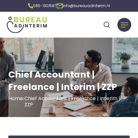
085-1301587
info@bureauadinterim.nl
Chief Accountant |
Freelance | Interim | ZZP
Home
Chief Accountant | Freelance | Interim |
ZZP