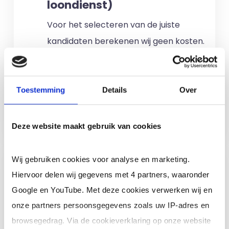
loondienst)
Voor het selecteren van de juiste
kandidaten berekenen wij geen kosten.
No match? No pay!
Kosten worden
alleen gemaakt als een professional
voor u aan de slag gaat.
Toestemming
Details
Over
Meer informatie
Deze website maakt gebruik van cookies
Ik ben een interim,
Wij gebruiken cookies voor analyse en marketing.
freelance of ZZP
Hiervoor delen wij gegevens met 4 partners, waaronder
professional (of ik wil in
Google en YouTube. Met deze cookies verwerken wij en
loondienst)
onze partners persoonsgegevens zoals uw IP-adres en
browsegedrag. Via de cookieverklaring op onze website
Je schrijft je in door jouw cv te