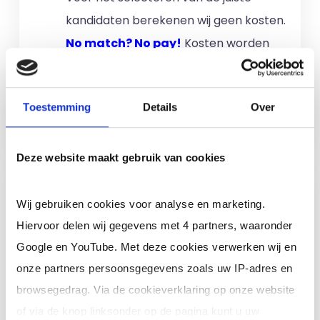
kandidaten berekenen wij geen kosten.
No match? No pay!
Kosten worden
alleen gemaakt als een professional
voor u aan de slag gaat.
Toestemming
Details
Over
Meer informatie
Deze website maakt gebruik van cookies
Ik ben een interim,
Wij gebruiken cookies voor analyse en marketing.
freelance of ZZP
Hiervoor delen wij gegevens met 4 partners, waaronder
professional (of ik wil in
Google en YouTube. Met deze cookies verwerken wij en
loondienst)
onze partners persoonsgegevens zoals uw IP-adres en
Je schrijft je in door jouw cv te
browsegedrag. Via de cookieverklaring op onze website
uploaden. Je krijgt binnen 24 uur een
of via de knop linksonder op de pagina kunt u uw