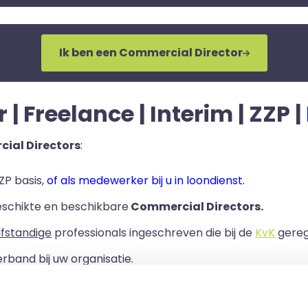
Ik ben een Commercial Director
 Freelance | Interim | ZZP |
ial Directors
:
ZP basis,
of als medewerker bij u in loondienst.
eschikte en beschikbare
Commercial Directors.
lfstandige
professionals ingeschreven die bij de
KvK
geregi
rband bij uw organisatie.
ls er een Overeenkomst van Opdracht tussen u en de zelf