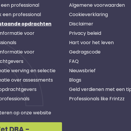
 een professional
Algemene voorwaarden
k een professional
Cookieverklaring
staande opdrachten
Disclaimer
informatie voor
Privacy beleid
sionals
Hart voor het leven
informatie voor
Gedragscode
chtgevers
FAQ
atie werving en selectie
Nieuwsbrief
matie over assessments
Blogs
 opdrachtgevers
Geld verdienen met een ti
professionals
Professionals like Frintzz
teren op onze website
et DBA -