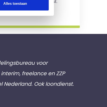
jving en je zit nergens aan vast.
Alles toestaan
rmatie
elingsbureau voor
interim, freelance en ZZP
el Nederland. Ook loondienst.