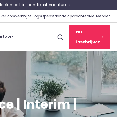
iddelen ook in loondienst vacatures.
ver ons
Werkwijze
Blogs
Openstaande opdrachten
Nieuwsbrief
Nu
of ZZP
inschrijven
e | Interim |