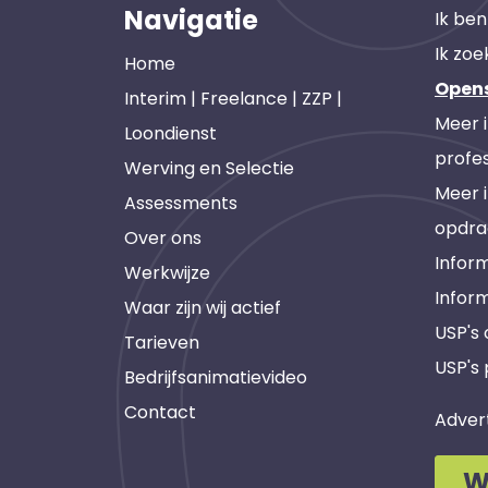
Navigatie
Ik ben
Ik zoe
Home
Open
Interim | Freelance | ZZP |
Meer 
Loondienst
profes
Werving en Selectie
Meer 
Assessments
opdra
Over ons
Inform
Werkwijze
Infor
Waar zijn wij actief
USP's
Tarieven
USP's 
Bedrijfsanimatievideo
Contact
Adver
W