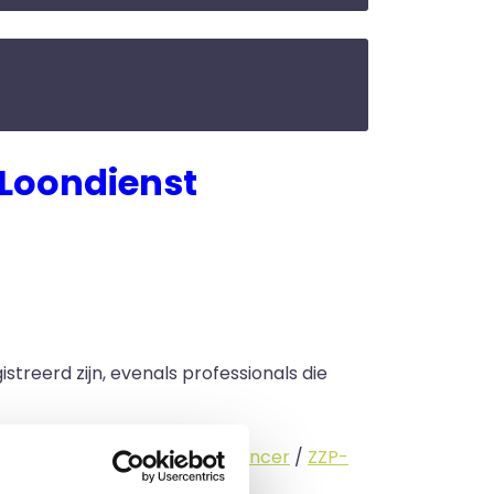
Loondienst
streerd zijn, evenals professionals die
standige (
interimmer
/
freelancer
/
ZZP-