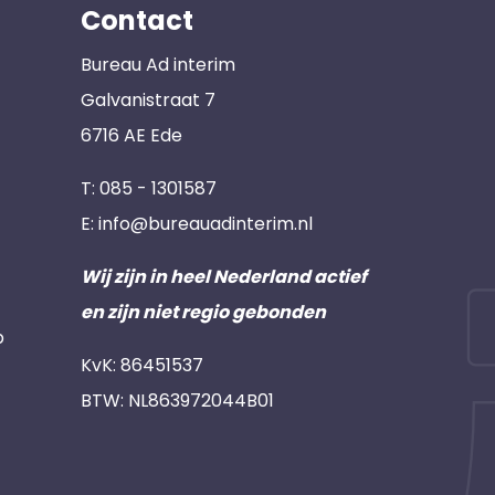
Contact
Bureau Ad interim
Galvanistraat 7
6716 AE Ede
T:
085 - 1301587
E:
info@bureauadinterim.nl
Wij zijn in heel Nederland actief
en zijn niet regio gebonden
p
KvK: 86451537
BTW: NL863972044B01