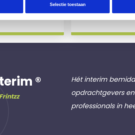
 slag gaat.
aan inschri
Selectie toestaan
Meer info
terim ®
Hét interim bemidd
opdrachtgevers en 
Frintzz
professionals in he