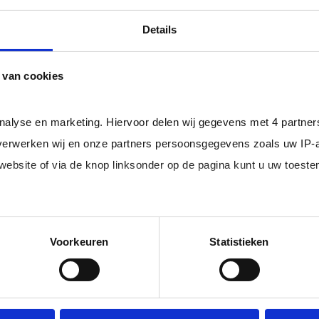
professional bij u in loondienst gaat.
ger dan het landelijke gemiddelde van ruim 20%
, zodat uw
Details
 van cookies
rofessionals in loondienst uit uw regio.
analyse en marketing. Hiervoor delen wij gegevens met 4 partne
erwerken wij en onze partners persoonsgegevens zoals uw IP-
 website of via de knop linksonder op de pagina kunt u uw toes
im, freelance
Ik ben 
nal (of iemand
of ZZP 
loondi
edige lijst met partners en doeleinden.
Voorkeuren
Statistieken
 juiste kandidaten
Je schrijft
n.
No match? No pay!
krijgt binn
aakt als een
werkdagen)