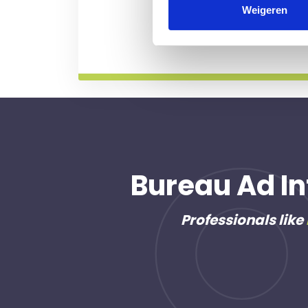
professional voor u aan de
Weigeren
Meer informatie
Bureau Ad In
Professionals like