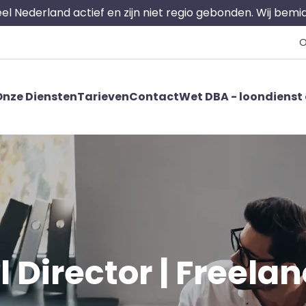
 heel Nederland actief en zijn niet regio gebonden. Wij bem
O
nze Diensten
Tarieven
Contact
Wet DBA - loondienst 
irector | Freelanc