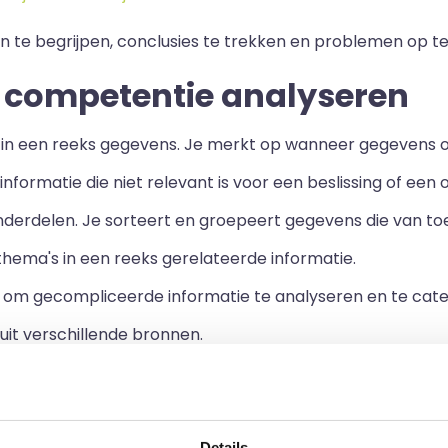
e begrijpen, conclusies te trekken en problemen op te 
 competentie analyseren
n in een reeks gegevens. Je merkt op wanneer gegevens onjui
nformatie die niet relevant is voor een beslissing of een 
nderdelen. Je sorteert en groepeert gegevens die van toe
thema's in een reeks gerelateerde informatie.
e om gecompliceerde informatie te analyseren en te cate
uit verschillende bronnen.
feitelijke informatie om een ​​conceptueel begrip van de
s en redeneringen om nieuwe inzichten te creëren of voor
Details