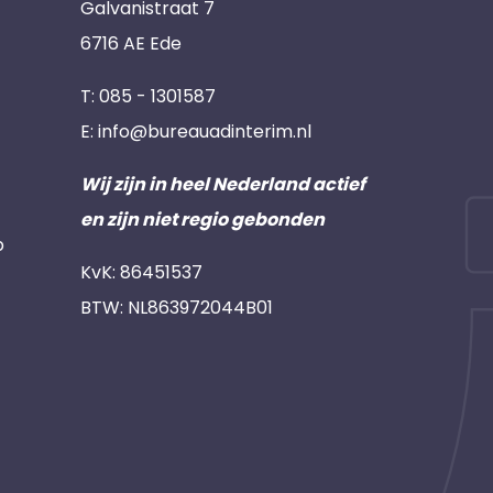
Galvanistraat 7
6716 AE Ede
T:
085 - 1301587
E:
info@bureauadinterim.nl
Wij zijn in heel Nederland actief
en zijn niet regio gebonden
p
KvK: 86451537
BTW: NL863972044B01