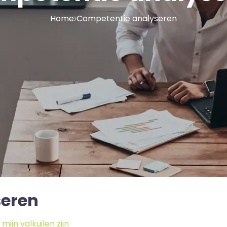
Home
Competentie analyseren
seren
ijn valkuilen zijn