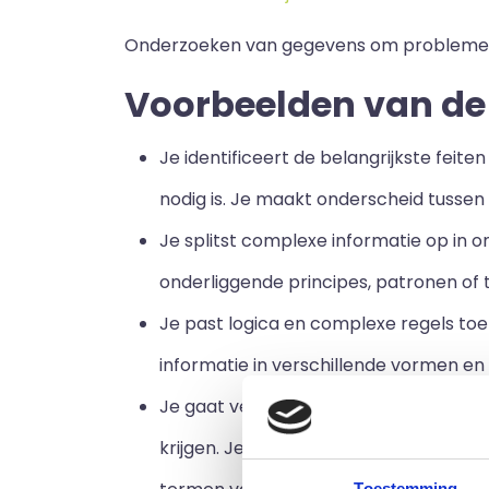
Onderzoeken van gegevens om problemen t
Voorbeelden van de
Je identificeert de belangrijkste feite
nodig is. Je maakt onderscheid tussen i
Je splitst complexe informatie op in o
onderliggende principes, patronen of 
Je past logica en complexe regels to
informatie in verschillende vormen en 
Je gaat verder dan het analyseren van 
krijgen. Je integreert diverse thema'
Toestemming