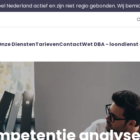
 heel Nederland actief en zijn niet regio gebonden. Wij bem
O
nze Diensten
Tarieven
Contact
Wet DBA - loondienst 
petentie analys