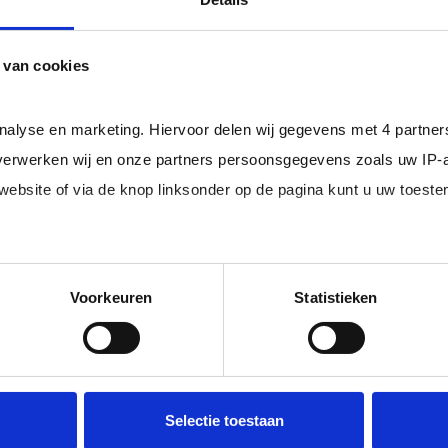
in plaats van concrete details.
van andere competenties
 van cookies
analyse en marketing. Hiervoor delen wij gegevens met 4 partne
erwerken wij en onze partners persoonsgegevens zoals uw IP-
im, freelance
Ik ben 
 website of via de knop linksonder op de pagina kunt u uw toes
nal (of iemand
of ZZP 
loondi
 juiste kandidaten
Je schrijft
edige lijst met partners en doeleinden.
Voorkeuren
Statistieken
n.
No match? No pay!
krijgt binn
aakt als een
werkdagen)
 slag gaat.
aan inschri
Meer info
Selectie toestaan