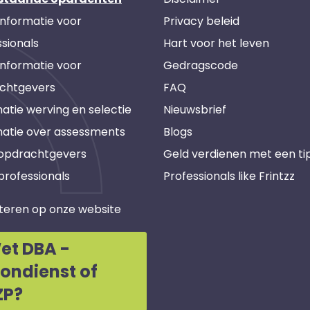
informatie voor
Privacy beleid
sionals
Hart voor het leven
informatie voor
Gedragscode
chtgevers
FAQ
atie werving en selectie
Nieuwsbrief
matie over assessments
Blogs
 opdrachtgevers
Geld verdienen met een ti
professionals
Professionals like Frintzz
teren op onze website
et DBA -
oondienst of
ZP?