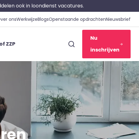
iddelen ook in loondienst vacatures.
ver ons
Werkwijze
Blogs
Openstaande opdrachten
Nieuwsbrief
Nu
of ZZP
inschrijven
eren