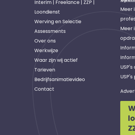
Interim | Freelance | ZZP |
Meer 
Loondienst
profes
Werving en Selectie
Meer 
Assessments
opdra
Over ons
Inform
Werkwijze
Infor
Waar zijn wij actief
USP's
Tarieven
USP's 
Bedrijfsanimatievideo
Contact
Adver
W
l
Z