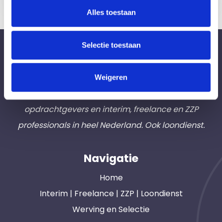
Alles toestaan
Selectie toestaan
Bureau Ad Interim ®
Professionals like
Frintzz
Weigeren
Hét interim bemiddelingsbureau voor
opdrachtgevers en interim, freelance en ZZP
professionals in heel Nederland. Ook loondienst.
Navigatie
Home
Interim | Freelance | ZZP | Loondienst
Werving en Selectie