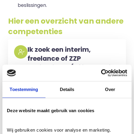
beslissingen.
Hier een overzicht van andere
competenties
Ik zoek een interim,
freelance of ZZP
professional (of iemand in
loondienst)
Voor het selecteren van de juiste
Toestemming
Details
Over
kandidaten berekenen wij geen kosten.
No match? No pay!
Kosten worden
Deze website maakt gebruik van cookies
alleen gemaakt als een professional
voor u aan de slag gaat.
Wij gebruiken cookies voor analyse en marketing.