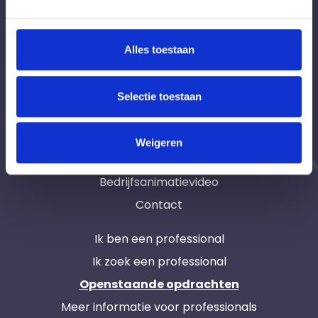
Home
Interim | Freelance | ZZP | Loondienst
Werving en Selectie
Alles toestaan
Assessments
Over ons
Selectie toestaan
Werkwijze
Waar zijn wij actief
Weigeren
Tarieven
Bedrijfsanimatievideo
Contact
Ik ben een professional
Ik zoek een professional
Openstaande opdrachten
Meer informatie voor professionals