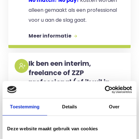
No match? No pay!
Kosten worden
alleen gemaakt als een professional
voor u aan de slag gaat.
Meer informatie
Ik ben een interim,
freelance of ZZP
professional (of ik wil in
loondienst)
Je schrijft je in door jouw cv te
Toestemming
Details
Over
uploaden. Je krijgt binnen 24 uur een
reactie op jouw cv (op werkdagen). Er
Deze website maakt gebruik van cookies
zijn
geen kosten
verbonden aan