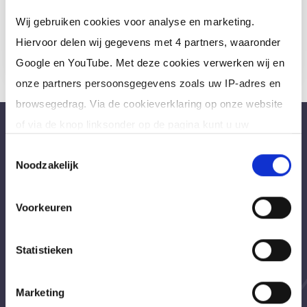
inschrijving en je zit nergens aan vast.
Wij gebruiken cookies voor analyse en marketing.
Meer informatie
Hiervoor delen wij gegevens met 4 partners, waaronder
Google en YouTube. Met deze cookies verwerken wij en
onze partners persoonsgegevens zoals uw IP-adres en
browsegedrag. Via de cookieverklaring op onze website
of via de knop linksonder op de pagina kunt u uw
Bureau Ad Interim ®
toestemming op elk moment intrekken of wijzigen.
Toestemmingsselectie
Professionals like
Frintzz
Noodzakelijk
Klik op 'Details' voor de volledige lijst met partners en
Hét interim bemiddelingsbureau voor
doeleinden.
Voorkeuren
opdrachtgevers en interim, freelance en ZZP
professionals in heel Nederland. Ook loondienst.
Statistieken
Navigatie
Marketing