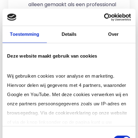
alleen gemaakt als een professional
voor u aan de slag gaat.
Meer informatie
Toestemming
Details
Over
Ik ben een interim,
Deze website maakt gebruik van cookies
freelance of ZZP
professional (of ik wil in
Wij gebruiken cookies voor analyse en marketing.
loondienst)
Hiervoor delen wij gegevens met 4 partners, waaronder
Google en YouTube. Met deze cookies verwerken wij en
Je schrijft je in door jouw cv te
onze partners persoonsgegevens zoals uw IP-adres en
uploaden. Je krijgt binnen 24 uur een
browsegedrag. Via de cookieverklaring op onze website
reactie op jouw cv (op werkdagen). Er
of via de knop linksonder op de pagina kunt u uw
zijn
geen kosten
verbonden aan
toestemming op elk moment intrekken of wijzigen.
Toestemmingsselectie
inschrijving en je zit nergens aan vast.