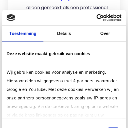
alleen gemaakt als een professional
voor u aan de slag gaat.
Meer informatie
Toestemming
Details
Over
Deze website maakt gebruik van cookies
Ik ben een interim,
freelance of ZZP
professional (of ik wil in
Wij gebruiken cookies voor analyse en marketing.
loondienst)
Hiervoor delen wij gegevens met 4 partners, waaronder
Google en YouTube. Met deze cookies verwerken wij en
Je schrijft je in door jouw cv te
onze partners persoonsgegevens zoals uw IP-adres en
uploaden. Je krijgt binnen 24 uur een
browsegedrag. Via de cookieverklaring op onze website
reactie op jouw cv (op werkdagen). Er
of via de knop linksonder op de pagina kunt u uw
zijn
geen kosten
verbonden aan
toestemming op elk moment intrekken of wijzigen.
Toestemmingsselectie