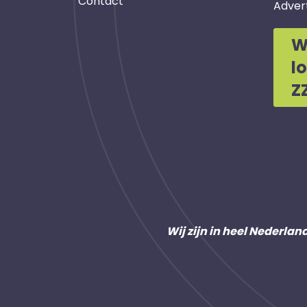
Contact
Adver
W
l
Z
Wij zijn in heel Nederlan