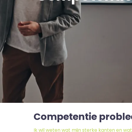
Competentie probl
Ik wil weten wat mijn sterke kanten en wat m