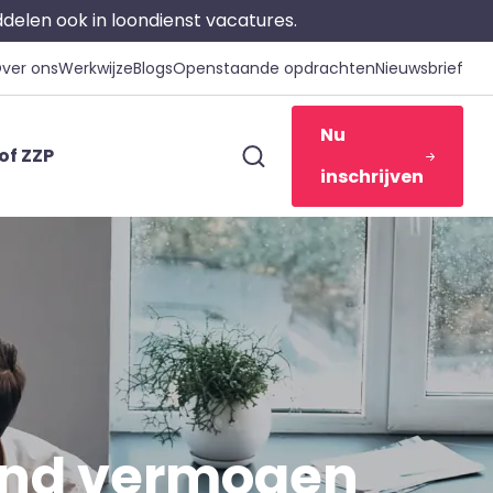
iddelen ook in loondienst vacatures.
ver ons
Werkwijze
Blogs
Openstaande opdrachten
Nieuwsbrief
Nu
of ZZP
inschrijven
end vermogen