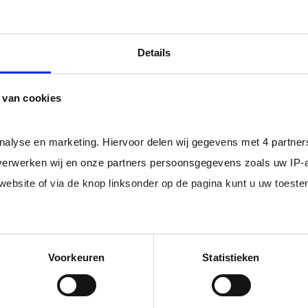
oorden en denkt ‘buiten de kaders’ om opties te vinden.
. Je zoekt advies van degenen die soortgelijke probleme
Details
 de realiteit van waarschijnlijke effecten voordat er ve
 van cookies
deze is geïmplementeerd om het resultaat ervan te bepal
van andere competenties
analyse en marketing. Hiervoor delen wij gegevens met 4 partne
erwerken wij en onze partners persoonsgegevens zoals uw IP-
 website of via de knop linksonder op de pagina kunt u uw toes
im, freelance
Ik ben 
nal (of iemand
of ZZP 
edige lijst met partners en doeleinden.
Voorkeuren
Statistieken
loondi
 juiste kandidaten
Je schrijft