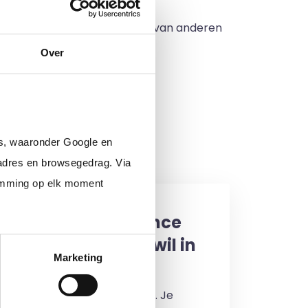
 Je gebruikt de goede ideeën van anderen
n hebben opgelost.
Over
rder gegaan wordt.
en en de effecten ervan.
rs, waaronder Google en
adres en browsegedrag. Via
temming op elk moment
een interim, freelance
professional (of ik wil in
Marketing
enst)
 je in door jouw cv te uploaden. Je