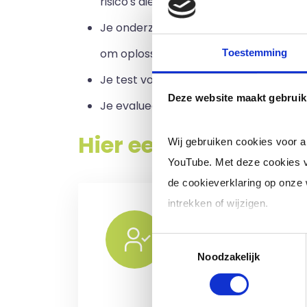
risico's die aan elk zijn verbonden.
Je onderzoekt alle bronnen naar antw
om oplossingen te helpen ontwikkelen
Toestemming
Je test voorgestelde oplossingen tegen
Deze website maakt gebruik
Je evalueert de gekozen actie nadat 
Hier een overzicht 
Wij gebruiken cookies voor 
YouTube. Met deze cookies v
de cookieverklaring op onze
intrekken of wijzigen.
Ik zoek een inter
of ZZP professio
Toestemmingsselectie
Klik op 'Details' voor de voll
Noodzakelijk
in loondienst)
Voor het selecteren van de