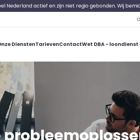
 heel Nederland actief en zijn niet regio gebonden. Wij bem
O
nze Diensten
Tarieven
Contact
Wet DBA - loondienst 
 probleemoploss