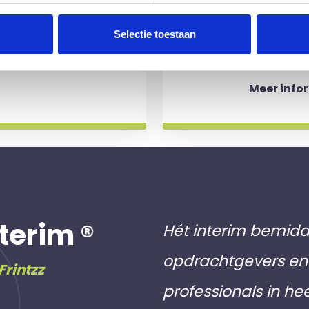
n.
No match? No pay!
krijgt binn
aakt als een
werkdagen)
Selectie toestaan
 slag gaat.
aan inschri
Meer info
terim ®
Hét interim bemidd
opdrachtgevers en 
Frintzz
professionals in he