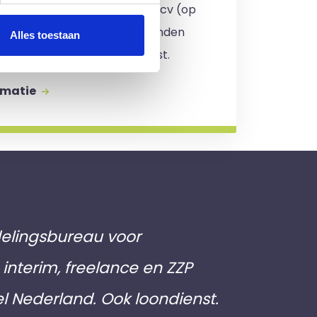
en 24 uur een reactie op jouw cv (op
. Er zijn
geen kosten
verbonden
Alles toestaan
jving en je zit nergens aan vast.
rmatie
elingsbureau voor
interim, freelance en ZZP
el Nederland. Ook loondienst.