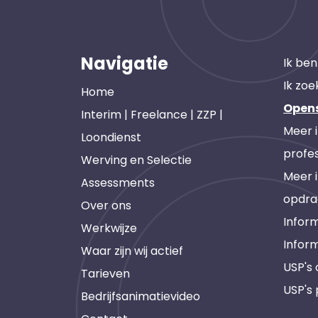
Navigatie
Ik ben
Ik zoe
Home
Open
Interim | Freelance | ZZP |
Meer 
Loondienst
profes
Werving en Selectie
Meer 
Assessments
opdra
Over ons
Inform
Werkwijze
Infor
Waar zijn wij actief
USP's
Tarieven
USP's 
Bedrijfsanimatievideo