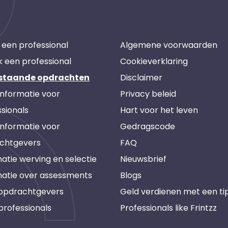
 een professional
Algemene voorwaarden
k een professional
Cookieverklaring
staande opdrachten
Disclaimer
informatie voor
Privacy beleid
sionals
Hart voor het leven
informatie voor
Gedragscode
chtgevers
FAQ
atie werving en selectie
Nieuwsbrief
matie over assessments
Blogs
 opdrachtgevers
Geld verdienen met een ti
professionals
Professionals like Frintzz