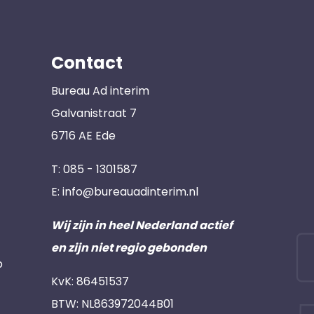
Contact
Bureau Ad interim
Galvanistraat 7
6716 AE Ede
T:
085 - 1301587
E:
info@bureauadinterim.nl
Wij zijn in heel Nederland actief
en zijn niet regio gebonden
p
KvK: 86451537
BTW: NL863972044B01