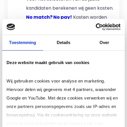
kandidaten berekenen wij geen kosten.
No match? No pay!
Kosten worden
alleen gemaakt als een professional
voor u aan de slag gaat.
Toestemming
Details
Over
Meer informatie
Deze website maakt gebruik van cookies
Ik ben een interim,
Wij gebruiken cookies voor analyse en marketing.
freelance of ZZP
Hiervoor delen wij gegevens met 4 partners, waaronder
professional (of ik wil in
Google en YouTube. Met deze cookies verwerken wij en
loondienst)
onze partners persoonsgegevens zoals uw IP-adres en
Je schrijft je in door jouw cv te
browsegedrag. Via de cookieverklaring op onze website
uploaden. Je krijgt binnen 24 uur een
of via de knop linksonder op de pagina kunt u uw