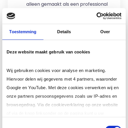
alleen gemaakt als een professional
voor u aan de slag gaat.
Meer informatie
Toestemming
Details
Over
Ik ben een interim,
Deze website maakt gebruik van cookies
freelance of ZZP
professional (of ik wil in
Wij gebruiken cookies voor analyse en marketing.
loondienst)
Hiervoor delen wij gegevens met 4 partners, waaronder
Google en YouTube. Met deze cookies verwerken wij en
Je schrijft je in door jouw cv te
onze partners persoonsgegevens zoals uw IP-adres en
uploaden. Je krijgt binnen 24 uur een
browsegedrag. Via de cookieverklaring op onze website
reactie op jouw cv (op werkdagen). Er
of via de knop linksonder op de pagina kunt u uw
zijn
geen kosten
verbonden aan
toestemming op elk moment intrekken of wijzigen.
Toestemmingsselectie
inschrijving en je zit nergens aan vast.