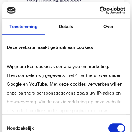
voor u aan de slag gaat.
Meer informatie
Toestemming
Details
Over
Ik ben een interim,
Deze website maakt gebruik van cookies
freelance of ZZP
professional (of ik wil in
Wij gebruiken cookies voor analyse en marketing.
loondienst)
Hiervoor delen wij gegevens met 4 partners, waaronder
Je schrijft je in door jouw cv te
Google en YouTube. Met deze cookies verwerken wij en
uploaden. Je krijgt binnen 24 uur een
onze partners persoonsgegevens zoals uw IP-adres en
reactie op jouw cv (op werkdagen). Er
browsegedrag. Via de cookieverklaring op onze website
zijn
geen kosten
verbonden aan
of via de knop linksonder op de pagina kunt u uw
inschrijving en je zit nergens aan vast.
toestemming op elk moment intrekken of wijzigen.
Toestemmingsselectie
Noodzakelijk