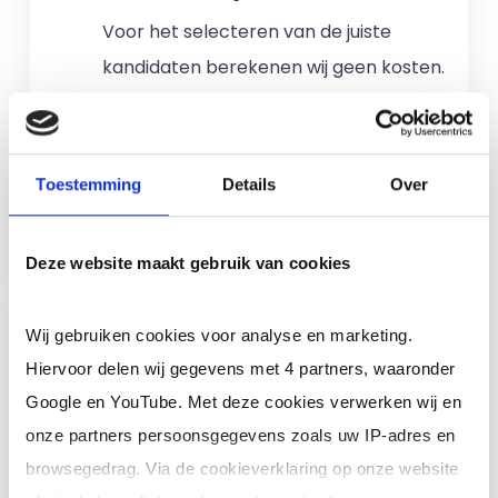
Voor het selecteren van de juiste
kandidaten berekenen wij geen kosten.
No match? No pay!
Kosten worden
alleen gemaakt als een professional
voor u aan de slag gaat.
Toestemming
Details
Over
Meer informatie
Deze website maakt gebruik van cookies
Ik ben een interim,
Wij gebruiken cookies voor analyse en marketing.
freelance of ZZP
Hiervoor delen wij gegevens met 4 partners, waaronder
professional (of ik wil in
Google en YouTube. Met deze cookies verwerken wij en
loondienst)
onze partners persoonsgegevens zoals uw IP-adres en
browsegedrag. Via de cookieverklaring op onze website
Je schrijft je in door jouw cv te