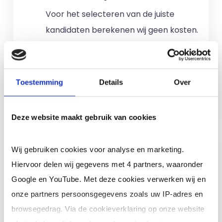
Voor het selecteren van de juiste
kandidaten berekenen wij geen kosten.
No match? No pay!
Kosten worden
alleen gemaakt als een professional
voor u aan de slag gaat.
Toestemming
Details
Over
Meer informatie
Deze website maakt gebruik van cookies
Ik ben een interim,
Wij gebruiken cookies voor analyse en marketing.
freelance of ZZP
Hiervoor delen wij gegevens met 4 partners, waaronder
professional (of ik wil in
Google en YouTube. Met deze cookies verwerken wij en
loondienst)
onze partners persoonsgegevens zoals uw IP-adres en
browsegedrag. Via de cookieverklaring op onze website
Je schrijft je in door jouw cv te