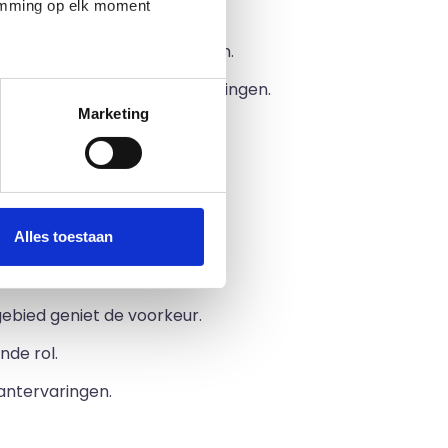
temming op elk moment
t applicaties.
 het opstellen van rapporten.
het faciliteren van verbeteringen.
Marketing
 en klachten van klanten.
tenbeheer.
 Customer
Alles toestaan
ebied geniet de voorkeur.
nde rol.
antervaringen.