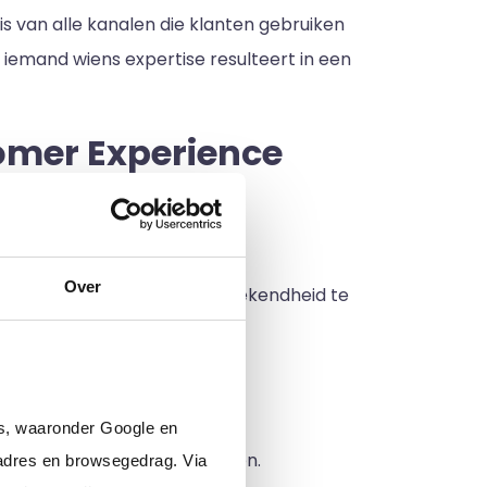
s van alle kanalen die klanten gebruiken
 iemand wiens expertise resulteert in een
omer Experience
Over
de klantenservice en merkbekendheid te
en van klanten over nieuwe
rs, waaronder Google en
itieve ervaringen te behouden.
adres en browsegedrag. Via