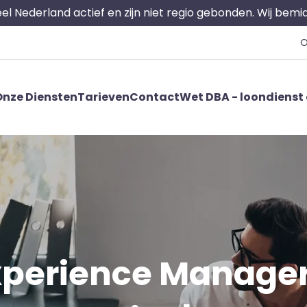
 heel Nederland actief en zijn niet regio gebonden. Wij bem
O
nze Diensten
Tarieven
Contact
Wet DBA - loondienst 
perience Manager |