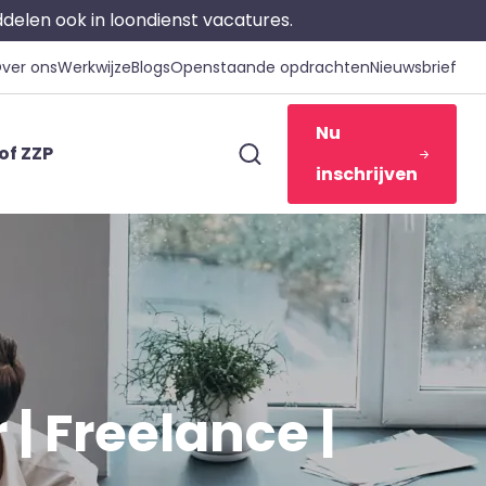
iddelen ook in loondienst vacatures.
ver ons
Werkwijze
Blogs
Openstaande opdrachten
Nieuwsbrief
Nu
of ZZP
inschrijven
 Freelance |