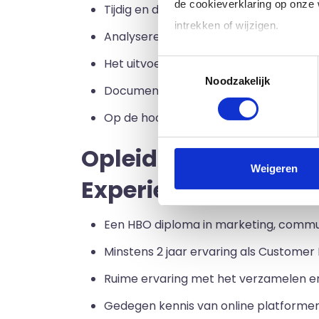
de cookieverklaring op onze
Tijdig en doeltreffend reageren op vra
intrekken of wijzigen.
Analyseren van feedback van klanten 
Het uitvoeren van producttesten, het 
Toestemmingsselectie
Klik op 'Details' voor de voll
Noodzakelijk
Documenteren van processen en vastl
Op de hoogte blijven van trends in de
Opleidingsvereiste
Weigeren
Experience Manage
Een HBO diploma in marketing, commun
Minstens 2 jaar ervaring als Customer 
Ruime ervaring met het verzamelen en 
Gedegen kennis van online platformen