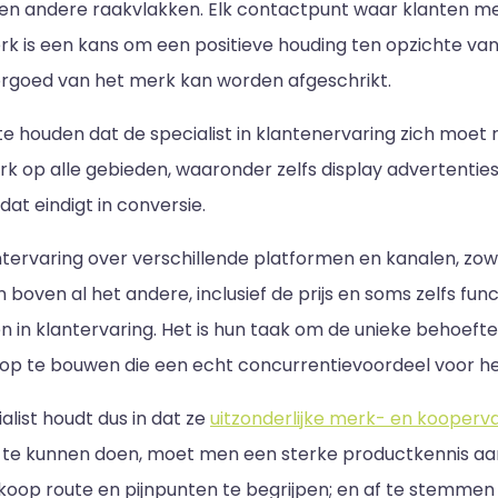
 en andere raakvlakken. Elk contactpunt waar klanten me
k is een kans om een positieve houding ten opzichte va
orgoed van het merk kan worden afgeschrikt.
te houden dat de specialist in klantenervaring zich moet
k op alle gebieden, waaronder zelfs display advertenties 
dat eindigt in conversie.
ntervaring over verschillende platformen en kanalen, zowel
boven al het andere, inclusief de prijs en soms zelfs fu
en in klantervaring. Het is hun taak om de unieke behoef
op te bouwen die een echt concurrentievoordeel voor h
list houdt dus in dat ze
uitzonderlijke merk- en kooperv
 dit te kunnen doen, moet men een sterke productkenni
koop route en pijnpunten te begrijpen; en af te stemmen 