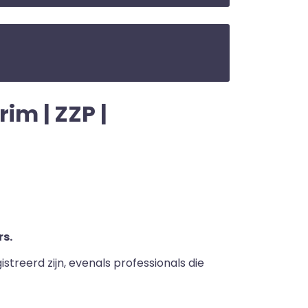
im | ZZP |
s.
streerd zijn, evenals professionals die