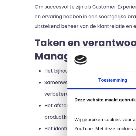
Om succesvol te zijn als Customer Experie
en ervaring hebben in een soortgelijke br
uitstekend beheer van de klantrelatie en 
Taken en verantwoo
Manager
Het bijhouden van klantervaringen ove
Toestemming
Samenwerken met IT ontwikkelaars, e
verbeteren.
Deze website maakt gebruik
Het afstemmen van klantervaring stra
productkenmerken en -functionaliteit
Wij gebruiken cookies voor 
Het identificeren van de behoeften v
YouTube. Met deze cookies v