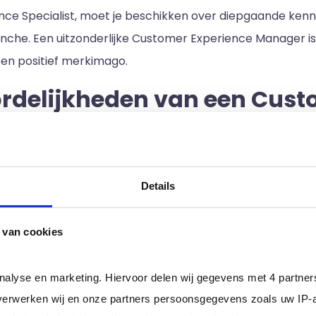
nce Specialist, moet je beschikken over diepgaande kenni
anche. Een uitzonderlijke Customer Experience Manager is
een positief merkimago.
rdelijkheden van een Cust
r online en offline kanalen, apparaten en raakvlakken.
Details
venals de productie-, marketing- en verkoop teams om 
 van cookies
tegieën met marketinginitiatieven, evenals het informer
en.
analyse en marketing. Hiervoor delen wij gegevens met 4 partne
an de klant en het nemen van proactieve stappen om pos
erwerken wij en onze partners persoonsgegevens zoals uw IP-