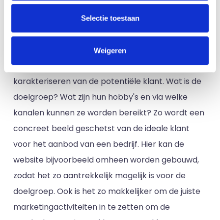
hoe dit leidt tot een sterk en uniek merk dat de
Selectie toestaan
problemen van klanten oplost.
3. Concrete doelgroepbeschrijving
Weigeren
Vervolgens gaat een CJE aan de slag met de
karakteriseren van de potentiële klant. Wat is de
doelgroep? Wat zijn hun hobby's en via welke
kanalen kunnen ze worden bereikt? Zo wordt een
concreet beeld geschetst van de ideale klant
voor het aanbod van een bedrijf. Hier kan de
website bijvoorbeeld omheen worden gebouwd,
zodat het zo aantrekkelijk mogelijk is voor de
doelgroep. Ook is het zo makkelijker om de juiste
marketingactiviteiten in te zetten om de