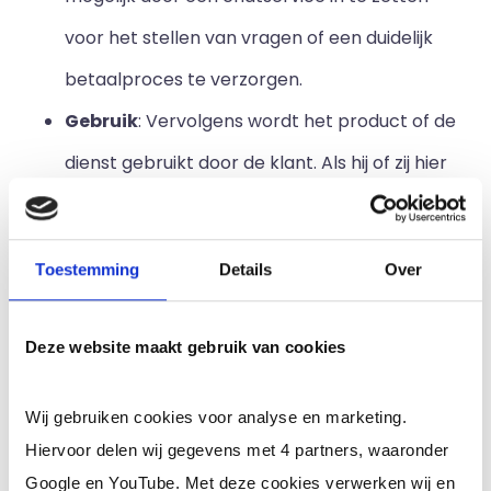
voor het stellen van vragen of een duidelijk
betaalproces te verzorgen.
Gebruik
: Vervolgens wordt het product of de
dienst gebruikt door de klant. Als hij of zij hier
tevreden mee is, kan de relatie met de
nieuwe klant uitgebouwd worden. Als de klant
Toestemming
Details
Over
heel erg tevreden is met de oplossing die is
geboden, kan hij of zij het zelfs aanraden aan
Deze website maakt gebruik van cookies
anderen en nieuwe aankopen doen.
Loyaliteit
: Tot slot vindt er een
Wij gebruiken cookies voor analyse en marketing.
Hiervoor delen wij gegevens met 4 partners, waaronder
evaluatiemoment plaats om informatie te
Google en YouTube. Met deze cookies verwerken wij en