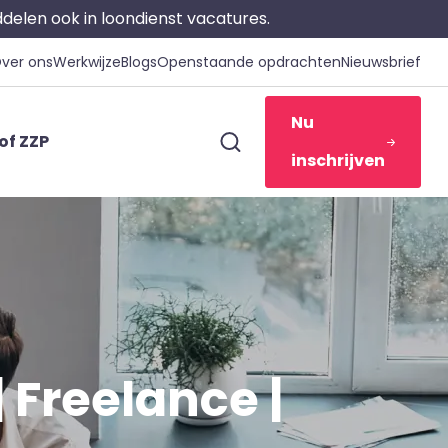
iddelen ook in loondienst vacatures.
ver ons
Werkwijze
Blogs
Openstaande opdrachten
Nieuwsbrief
Nu
of ZZP
inschrijven
 Freelance |