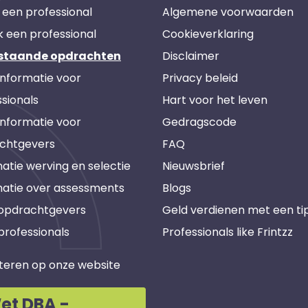
 een professional
Algemene voorwaarden
k een professional
Cookieverklaring
staande opdrachten
Disclaimer
informatie voor
Privacy beleid
sionals
Hart voor het leven
informatie voor
Gedragscode
chtgevers
FAQ
atie werving en selectie
Nieuwsbrief
matie over assessments
Blogs
 opdrachtgevers
Geld verdienen met een ti
professionals
Professionals like Frintzz
teren op onze website
et DBA -