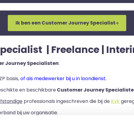
Ik ben een Customer Journey Specialist
cialist | Freelance | Interi
r Journey Specialisten
:
ZP basis,
of als medewerker bij u in loondienst.
eschikte en beschikbare
Customer Journey Specialiste
lfstandige
professionals ingeschreven die bij de
KvK
geregi
rband bij uw organisatie.
ls er een Overeenkomst van Opdracht tussen u en de zelf