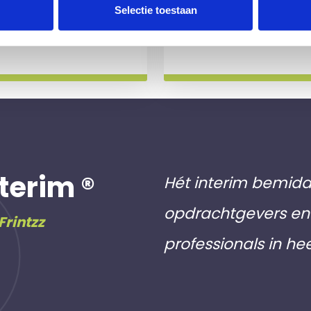
 slag gaat.
aan inschri
Selectie toestaan
Meer info
terim ®
Hét interim bemidd
opdrachtgevers en 
Frintzz
professionals in he