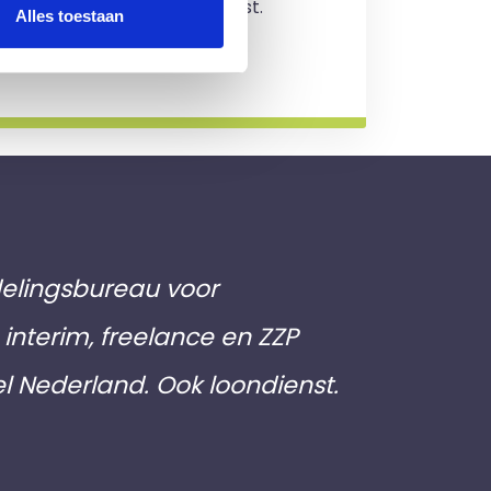
jving en je zit nergens aan vast.
Alles toestaan
rmatie
elingsbureau voor
interim, freelance en ZZP
el Nederland. Ook loondienst.