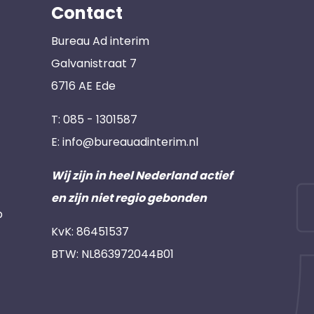
Contact
Bureau Ad interim
Galvanistraat 7
6716 AE Ede
T:
085 - 1301587
E:
info@bureauadinterim.nl
Wij zijn in heel Nederland actief
en zijn niet regio gebonden
p
KvK: 86451537
BTW: NL863972044B01