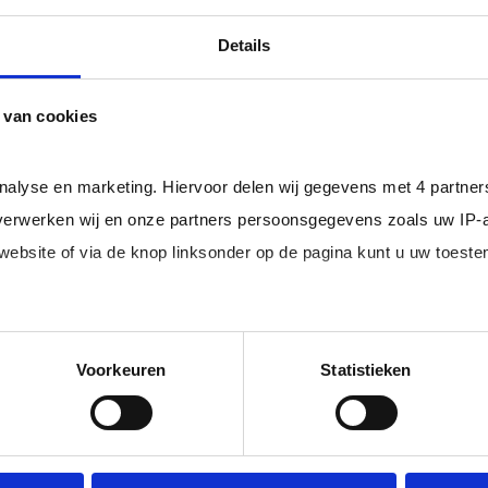
professional bij u in loondienst gaat.
ger dan het landelijke gemiddelde van ruim 20%
, zodat uw
Details
 van cookies
rofessionals in loondienst uit uw regio.
analyse en marketing. Hiervoor delen wij gegevens met 4 partne
erwerken wij en onze partners persoonsgegevens zoals uw IP-
 website of via de knop linksonder op de pagina kunt u uw toes
im, freelance
Ik ben 
nal (of iemand
of ZZP 
loondi
edige lijst met partners en doeleinden.
Voorkeuren
Statistieken
 juiste kandidaten
Je schrijft
n.
No match? No pay!
krijgt binn
aakt als een
werkdagen)