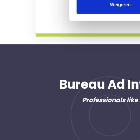
professional voor u aan de
Weigeren
Meer informatie
Bureau Ad In
Professionals like