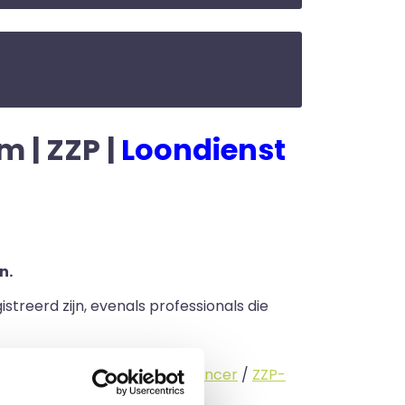
m | ZZP |
Loondienst
n.
streerd zijn, evenals professionals die
standige (
interimmer
/
freelancer
/
ZZP-