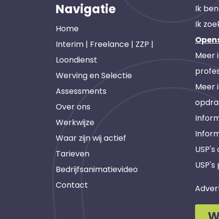
Navigatie
Ik ben
Ik zoe
Home
Open
Interim | Freelance | ZZP |
Meer 
Loondienst
profes
Werving en Selectie
Meer 
Assessments
opdra
Over ons
Inform
Werkwijze
Infor
Waar zijn wij actief
USP's
Tarieven
USP's 
Bedrijfsanimatievideo
Contact
Adver
W