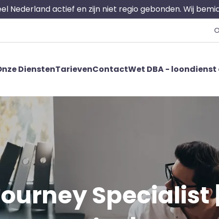
 heel Nederland actief en zijn niet regio gebonden. Wij bem
O
nze Diensten
Tarieven
Contact
Wet DBA - loondienst 
urney Specialist |